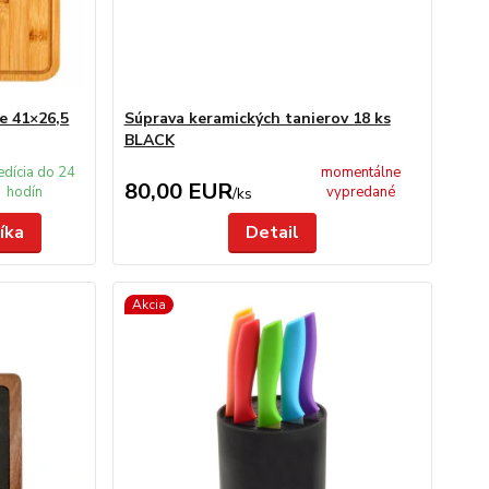
e 41×26,5
Súprava keramických tanierov 18 ks
BLACK
edícia do 24
momentálne
80,00 EUR
hodín
vypredané
/
ks
íka
Detail
Akcia