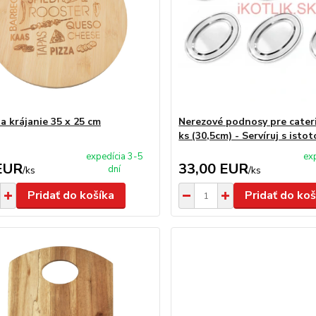
a krájanie 35 x 25 cm
Nerezové podnosy pre cateri
ks (30,5cm) - Servíruj s isto
expedícia 3-5
ex
EUR
33,00 EUR
dní
/
ks
/
ks
Pridať do košíka
Pridať do koš