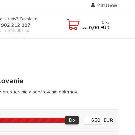
Prihlásenie
e si rady? Zavolajte.
0
ks
 902 212 007
za
0,00 EUR
0 - do 16:00 hod
lovanie
ky, prestieranie a servírovanie pokrmov.
Do
EUR