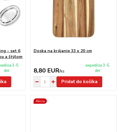
ng – set 6
Doska na krájanie 33 x 20 cm
tou a štýlom
pedícia 3-5
expedícia 3-5
8,80 EUR
dní
dní
/
ks
íka
Pridať do košíka
Akcia