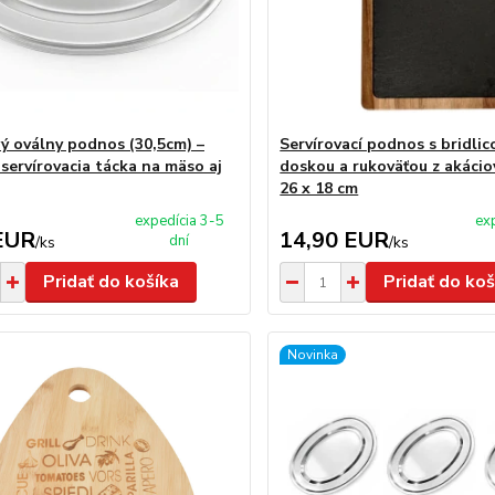
ý oválny podnos (30,5cm) –
Servírovací podnos s bridli
servírovacia tácka na mäso aj
doskou a rukoväťou z akáci
26 x 18 cm
expedícia 3-5
ex
EUR
14,90 EUR
dní
/
ks
/
ks
Pridať do košíka
Pridať do koš
Novinka