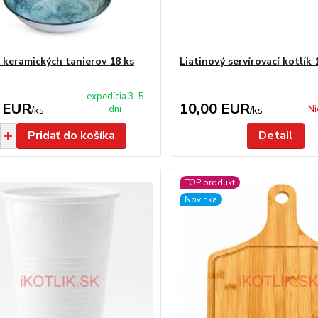
 keramických tanierov 18 ks
Liatinový servírovací kotlík 
expedícia 3-5
 EUR
10,00 EUR
dní
Ni
/
ks
/
ks
Pridať do košíka
Detail
TOP produkt
Novinka