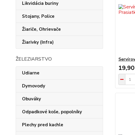
Likvidácia buriny
Stojany, Police
Žiariče, Ohrievače
Žiarivky (Infra)
ŽELEZIARSTVO
Servíro
19,90
Udiarne
Dymovody
Obuváky
Odpadkové koše, popolníky
Plechy pred kachle