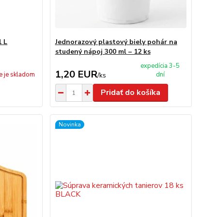
1 L
Jednorazový plastový biely pohár na
studený nápoj 300 ml – 12 ks
expedícia 3-5
1,20 EUR
e je skladom
dní
/
ks
Pridať do košíka
Novinka