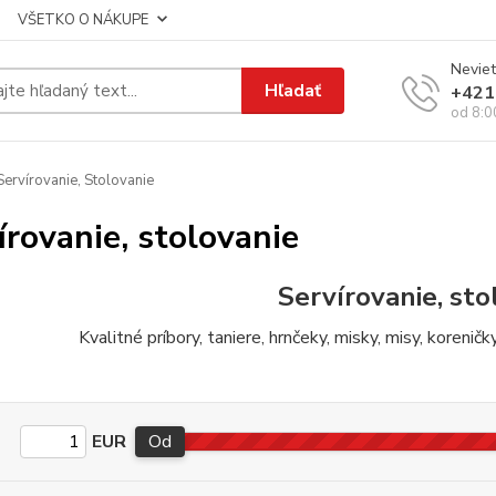
VŠETKO O NÁKUPE
Neviet
Hľadať
+421
od 8:0
ervírovanie, Stolovanie
írovanie, stolovanie
Servírovanie, sto
Kvalitné príbory, taniere, hrnčeky, misky, misy, korenič
EUR
Od