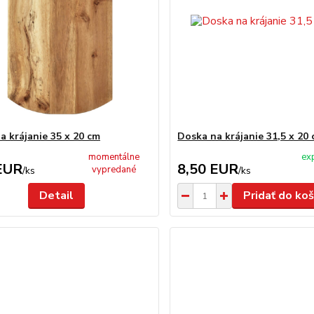
a krájanie 35 x 20 cm
Doska na krájanie 31,5 x 20
momentálne
ex
EUR
8,50 EUR
vypredané
/
ks
/
ks
Detail
Pridať do koš