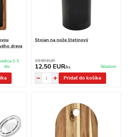
covou
Stojan na nože štetinový
ového dreva
19,90 EUR
pedícia 3-5
12,50 EUR
dní
Skladom
/
ks
íka
Pridať do košíka