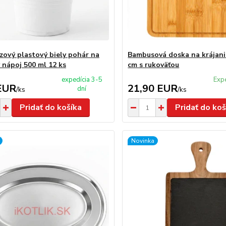
zový plastový biely pohár na
Bambusová doska na krájani
 nápoj 500 ml 12 ks
cm s rukoväťou
expedícia 3-5
Exp
EUR
21,90 EUR
dní
/
ks
/
ks
Pridať do košíka
Pridať do koš
Novinka