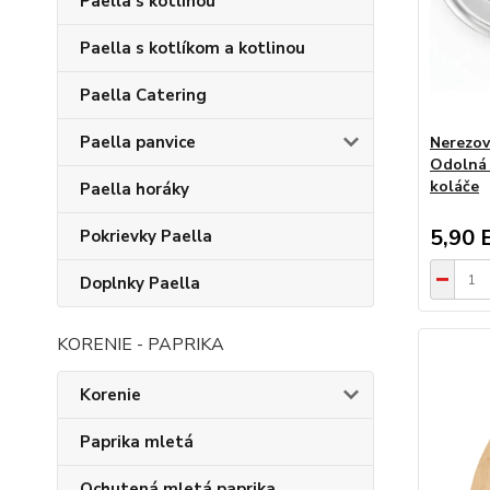
Paella s kotlinou
Paella s kotlíkom a kotlinou
Paella Catering
Paella panvice
Nerezov
Odolná 
koláče
Paella horáky
5,90 
Pokrievky Paella
Doplnky Paella
KORENIE - PAPRIKA
Korenie
Paprika mletá
Ochutená mletá paprika