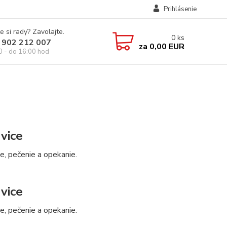
Prihlásenie
e si rady? Zavolajte.
0
ks
 902 212 007
za
0,00 EUR
0 - do 16:00 hod
vice
e, pečenie a opekanie.
vice
e, pečenie a opekanie.