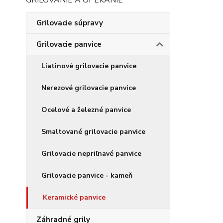
GRILOVANIE A OPEKANIE
Grilovacie súpravy
Grilovacie panvice
Liatinové grilovacie panvice
Nerezové grilovacie panvice
Ocelové a železné panvice
Smaltované grilovacie panvice
Grilovacie nepriľnavé panvice
Grilovacie panvice - kameň
Keramické panvice
Záhradné grily