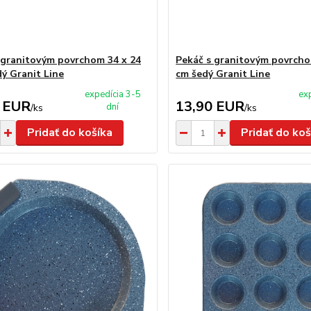
 granitovým povrchom 34 x 24
Pekáč s granitovým povrcho
ý Granit Line
cm šedý Granit Line
expedícia 3-5
ex
 EUR
13,90 EUR
dní
/
ks
/
ks
Pridať do košíka
Pridať do koš