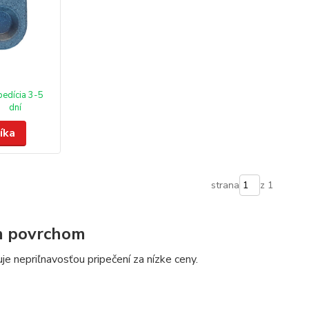
pedícia 3-5
dní
íka
strana
z 1
m povrchom
e nepriľnavosťou pripečení za nízke ceny.