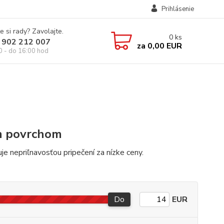
Prihlásenie
e si rady? Zavolajte.
0
ks
 902 212 007
za
0,00 EUR
0 - do 16:00 hod
m povrchom
e nepriľnavosťou pripečení za nízke ceny.
Do
EUR