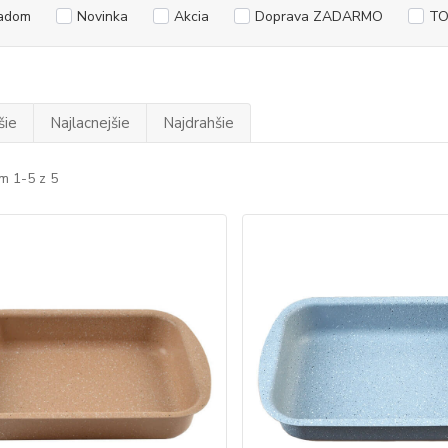
adom
Novinka
Akcia
Doprava ZADARMO
TO
šie
Najlacnejšie
Najdrahšie
m 1-5 z 5