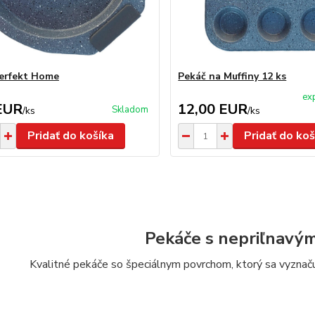
erfekt Home
Pekáč na Muffiny 12 ks
ex
EUR
12,00 EUR
Skladom
/
ks
/
ks
Pridať do košíka
Pridať do koš
Pekáče s nepriľnavý
Kvalitné pekáče so špeciálnym povrchom, ktorý sa vyznačuj