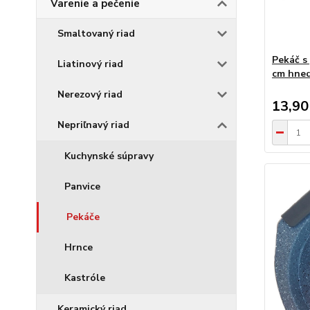
Varenie a pečenie
Smaltovaný riad
Pekáč s
Liatinový riad
cm hned
Nerezový riad
13,90
Nepriľnavý riad
Kuchynské súpravy
Panvice
Pekáče
Hrnce
Kastróle
Keramický riad