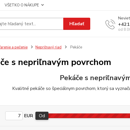
VŠETKO O NÁKUPE
Neviet
Hľadať
+421
od 8:0
arenie a pečenie
Nepriľnavý riad
Pekáče
če s nepriľnavým povrchom
Pekáče s nepriľnavý
Kvalitné pekáče so špeciálnym povrchom, ktorý sa vyznačuj
EUR
Od