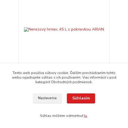
Tento web používa súbory cookie. Ďalším prechádzaním tohto
Nerezový hrniec 45 L s pokrievkou ARIAN
webu vyjadrujete súhlas s ich používaním. Viac informácií v pod
125,00 EUR
kategórií Obchodných podmienok.
expedícia 3-5 dní
/
ks
Pridať do košíka
Súhlasím
Nastavenia
Novinka
Súhlas môžete odmietnuť
tu
.