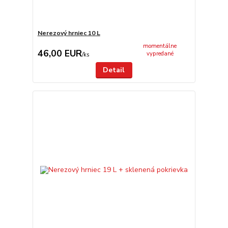
Nerezový hrniec 10 L
momentálne
46,00 EUR
vypredané
/
ks
Detail