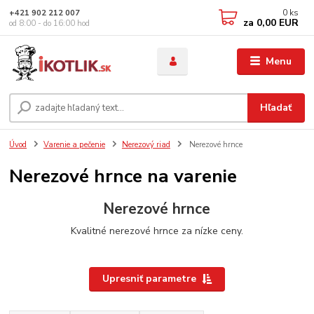
0
ks
+421 902 212 007
za
0,00 EUR
od 8:00 - do 16:00 hod
Menu
Hľadať
Úvod
Varenie a pečenie
Nerezový riad
Nerezové hrnce
Nerezové hrnce na varenie
Nerezové hrnce
Kvalitné nerezové hrnce za nízke ceny.
Upresniť parametre