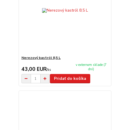
Nerezový kastról 8,5 L
v externom sklade (7
43,00 EUR
dní)
/
ks
Pridať do košíka