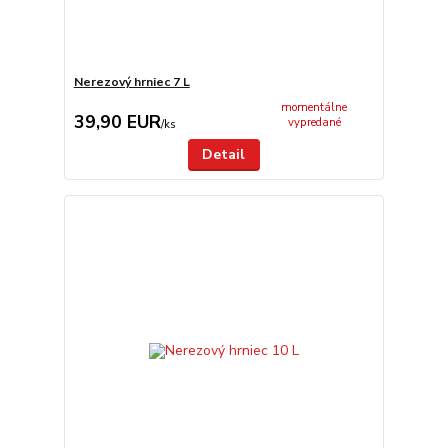
Nerezový hrniec 7 L
momentálne
39,90 EUR
vypredané
/
ks
Detail