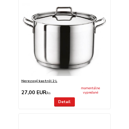
Nerezový kastról 2 L
momentálne
27,00 EUR
vypredané
/
ks
Detail