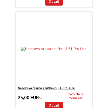
Detail
Nerezová rajnica s rúčkou 1,5 L Pro-Line
momentálne
25,00 EUR
vypredané
/
ks
Detail