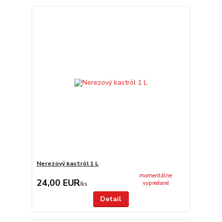
Nerezový kastról 1 L
momentálne
24,00 EUR
vypredané
/
ks
Detail