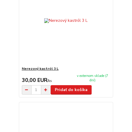
Nerezový kastról 3 L
v externom sklade (7
30,00 EUR
dní)
/
ks
Pridať do košíka