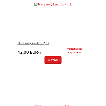
Nerezový kastról 7,5 L
momentálne
42,00 EUR
vypredané
/
ks
Detail