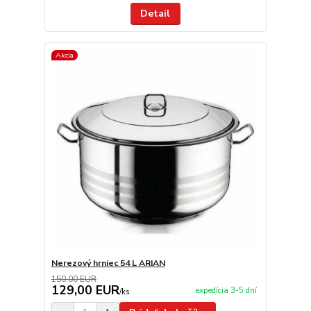
Detail
Akcia
Nerezový hrniec 54 L ARIAN
150,00 EUR
129,00 EUR
expedícia 3-5 dní
/
ks