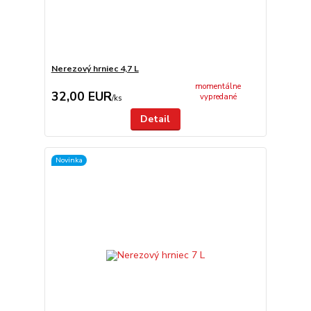
Nerezový hrniec 4,7 L
momentálne
32,00 EUR
vypredané
/
ks
Detail
Novinka