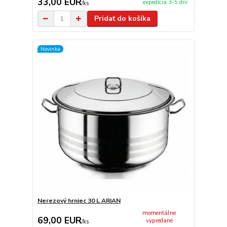
33,00 EUR
expedícia 3-5 dní
/
ks
Pridať do košíka
Novinka
Nerezový hrniec 30 L ARIAN
momentálne
69,00 EUR
vypredané
/
ks