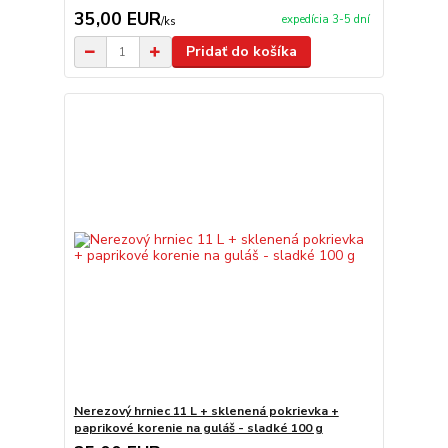
35,00 EUR
expedícia 3-5 dní
/
ks
Pridať do košíka
Nerezový hrniec 11 L + sklenená pokrievka +
paprikové korenie na guláš - sladké 100 g