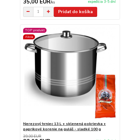
35,00 EUR
expedícia 3-5 dní
/
ks
Pridať do košíka
TOP produkt
Akcia
Nerezový hrniec 13 L + sklenená pokrievka +
paprikové korenie na guláš - sladké 100 g
39,00 EUR