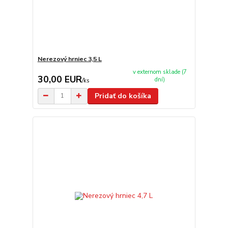
Nerezový hrniec 3,5 L
v externom sklade (7
30,00 EUR
dní)
/
ks
Pridať do košíka