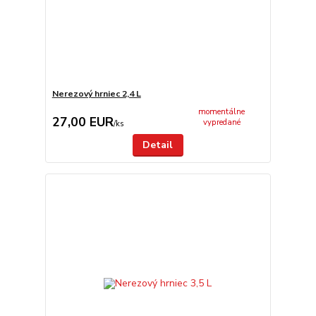
Nerezový hrniec 2,4 L
momentálne
27,00 EUR
vypredané
/
ks
Detail