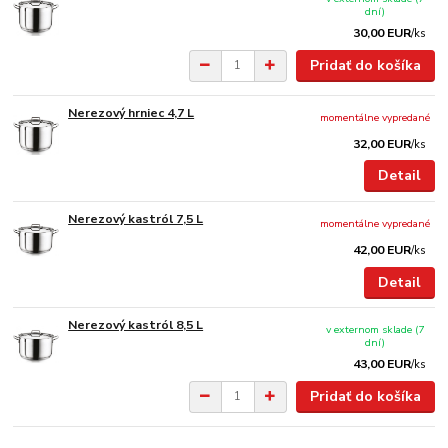
dní)
30,00 EUR
/
ks
Pridať do košíka
Nerezový hrniec 4,7 L
momentálne vypredané
32,00 EUR
/
ks
Detail
Nerezový kastról 7,5 L
momentálne vypredané
42,00 EUR
/
ks
Detail
Nerezový kastról 8,5 L
v externom sklade (7
dní)
43,00 EUR
/
ks
Pridať do košíka