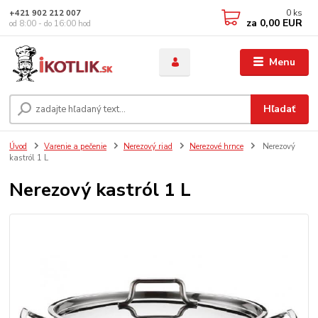
0
ks
+421 902 212 007
za
0,00 EUR
od 8:00 - do 16:00 hod
Menu
Hľadať
Úvod
Varenie a pečenie
Nerezový riad
Nerezové hrnce
Nerezový
kastról 1 L
Nerezový kastról 1 L