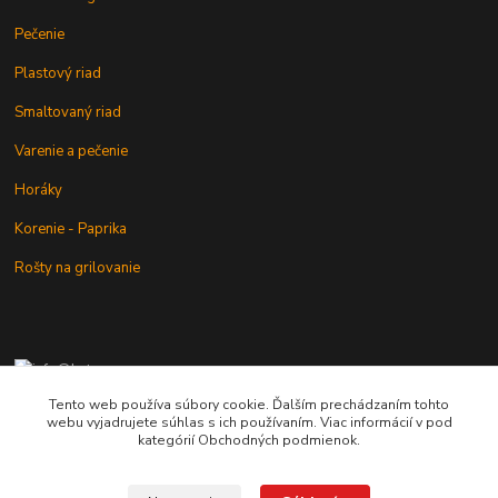
Pečenie
Plastový riad
Smaltovaný riad
Varenie a pečenie
Horáky
Korenie - Paprika
Rošty na grilovanie
+421 902 212 007
od 8:00 - do 16:00 hod
Tento web používa súbory cookie. Ďalším prechádzaním tohto
webu vyjadrujete súhlas s ich používaním. Viac informácií v pod
info@kotlik.sk
kategórií Obchodných podmienok.