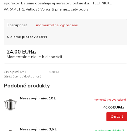
sporákov. Balenie obsahuje aj nerezovú pokrievku. TECHNICKÉ
PARAMETRE Veľkosť: Vonkajší prieme...
celý popis
Dostupnosť
momentálne vypredané
Nie sme platcovia DPH
24,00 EUR
/
ks
Momentálne nie je k dispozícii
Číslo produktu:
12813
Strážiť cenu / dostupnosť
Podobné produkty
Nerezový hrniec 10 L
momentálne vypredané
46,00 EUR
/
ks
Detail
Nerezový hrniec 3,5 L
v externom sklade (7