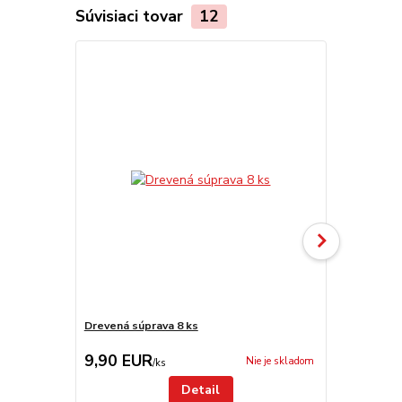
Súvisiaci tovar
12
Drevená súprava 8 ks
Antikorová 
9,90 EUR
9,50 EU
Nie je skladom
/
ks
Detail