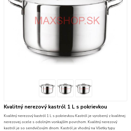
Kvalitný nerezový kastról 1 L s pokrievkou
Kvalitný nerezový kastról 1 L s pokrievkou Kastról je vyrobený z kvalitnej
nerezovej ocele s odolným vonkajším povrchom. Kvalitný nerezový
kastról je so sendvičovým dnom. Kastról je vhodný na Všetky typy