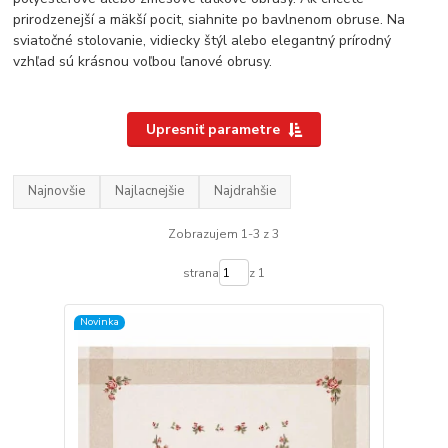
prirodzenejší a mäkší pocit, siahnite po bavlnenom obruse. Na
sviatočné stolovanie, vidiecky štýl alebo elegantný prírodný
vzhľad sú krásnou voľbou ľanové obrusy.
Upresniť parametre
Najnovšie
Najlacnejšie
Najdrahšie
Zobrazujem 1-3 z 3
strana
z 1
Novinka