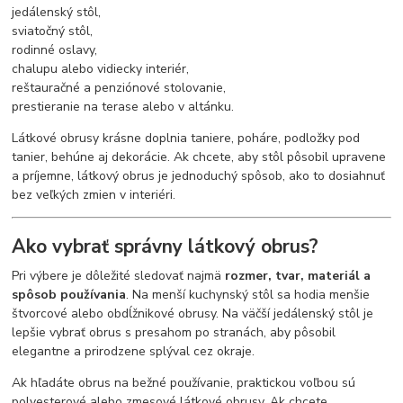
jedálenský stôl,
sviatočný stôl,
rodinné oslavy,
chalupu alebo vidiecky interiér,
reštauračné a penziónové stolovanie,
prestieranie na terase alebo v altánku.
Látkové obrusy krásne doplnia taniere, poháre, podložky pod
tanier, behúne aj dekorácie. Ak chcete, aby stôl pôsobil upravene
a príjemne, látkový obrus je jednoduchý spôsob, ako to dosiahnuť
bez veľkých zmien v interiéri.
Ako vybrať správny látkový obrus?
Pri výbere je dôležité sledovať najmä
rozmer, tvar, materiál a
spôsob používania
. Na menší kuchynský stôl sa hodia menšie
štvorcové alebo obdĺžnikové obrusy. Na väčší jedálenský stôl je
lepšie vybrať obrus s presahom po stranách, aby pôsobil
elegantne a prirodzene splýval cez okraje.
Ak hľadáte obrus na bežné používanie, praktickou voľbou sú
polyesterové alebo zmesové látkové obrusy. Ak chcete