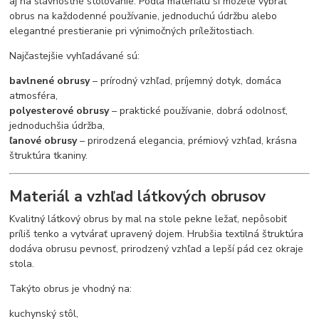
aj na slávnostné stolovanie. Podľa materiálu si môžete vybrať
obrus na každodenné používanie, jednoduchú údržbu alebo
elegantné prestieranie pri výnimočných príležitostiach.
Najčastejšie vyhľadávané sú:
bavlnené obrusy
– prírodný vzhľad, príjemný dotyk, domáca
atmosféra,
polyesterové obrusy
– praktické používanie, dobrá odolnosť,
jednoduchšia údržba,
ľanové obrusy
– prirodzená elegancia, prémiový vzhľad, krásna
štruktúra tkaniny.
Materiál a vzhľad látkových obrusov
Kvalitný látkový obrus by mal na stole pekne ležať, nepôsobiť
príliš tenko a vytvárať upravený dojem. Hrubšia textilná štruktúra
dodáva obrusu pevnosť, prirodzený vzhľad a lepší pád cez okraje
stola.
Takýto obrus je vhodný na:
kuchynský stôl,