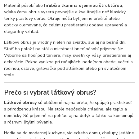
Materiál pôsobí ako
hrubšia tkanina s jemnou štruktúrou
,
vďaka čomu obrus vyzerá pevnejšie a kvalitnejšie než klasický
tenký plastový obrus. Okraje môžu byť jemne prešité alebo
opticky olemované, čo celému prestieraniu dodáva upravený a
elegantný vzhľad.
Látkový obrus je vhodný nielen na sviatky, ale aj na bežné dni.
Stačí ho položiť na stôl a miestnosť hneď pôsobí príjemnejšie.
Výborne sa hodí pod taniere, misy, svietniky, vázy, prestieranie aj
dekorácie. Pekne vynikne pri raňajkách, nedeľnom obede, večeri s
rodinou, oslave, grilovačke pod altánkom alebo pri sviatočnom
stole.
Prečo si vybrať látkový obrus?
Látkové obrusy
sú obľúbené najmä preto, že spájajú praktickosť
s prirodzenou krásou. Na stole nepôsobia chladne, ale teplo a
domácky. Sú príjemné na pohľad aj na dotyk a ľahko sa kombinujú
s rôznymi štýlmi bývania.
Hodia sa do modernej kuchyne, vidieckeho domu, chalupy, jedálne