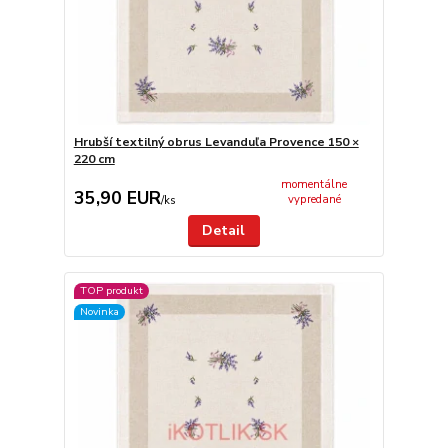
Hrubší textilný obrus Levanduľa Provence 150 ×
220 cm
momentálne
35,90 EUR
vypredané
/
ks
Detail
TOP produkt
Novinka