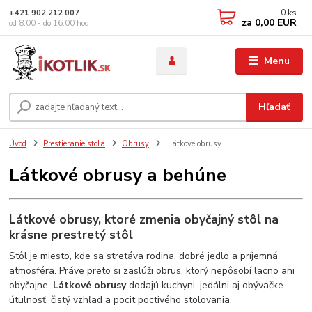
0
ks
+421 902 212 007
za
0,00 EUR
od 8:00 - do 16:00 hod
Menu
Hľadať
Úvod
Prestieranie stola
Obrusy
Látkové obrusy
Látkové obrusy a behúne
Látkové obrusy, ktoré zmenia obyčajný stôl na
krásne prestretý stôl
Stôl je miesto, kde sa stretáva rodina, dobré jedlo a príjemná
atmosféra. Práve preto si zaslúži obrus, ktorý nepôsobí lacno ani
obyčajne.
Látkové obrusy
dodajú kuchyni, jedálni aj obývačke
útulnosť, čistý vzhľad a pocit poctivého stolovania.