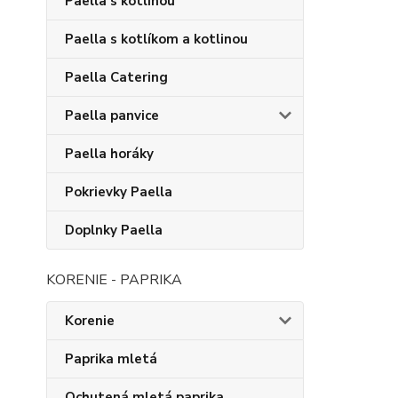
Paella s kotlinou
Paella s kotlíkom a kotlinou
Paella Catering
Paella panvice
Paella horáky
Pokrievky Paella
Doplnky Paella
KORENIE - PAPRIKA
Korenie
Paprika mletá
Ochutená mletá paprika