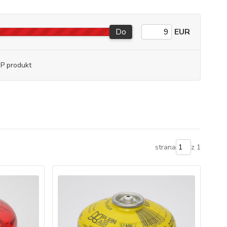
Do
EUR
P produkt
strana
z 1