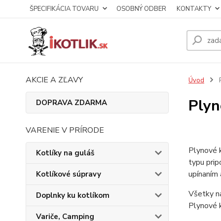
ŠPECIFIKÁCIA TOVARU
OSOBNÝ ODBER
KONTAKTY
AKCIE A ZĽAVY
Úvod
P
Plyn
DOPRAVA ZDARMA
VARENIE V PRÍRODE
Plynové 
Kotlíky na guláš
typu prip
upínaním 
Kotlíkové súpravy
Všetky na
Doplnky ku kotlíkom
Plynové 
Variče, Camping