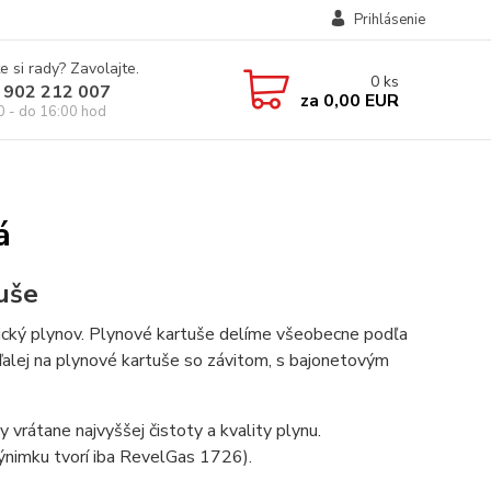
Prihlásenie
e si rady? Zavolajte.
0
ks
 902 212 007
za
0,00 EUR
0 - do 16:00 hod
á
uše
ický plynov. Plynové kartuše delíme všeobecne podľa
 ďalej na plynové kartuše so závitom, s bajonetovým
vrátane najvyššej čistoty a kvality plynu.
ýnimku tvorí iba RevelGas 1726).