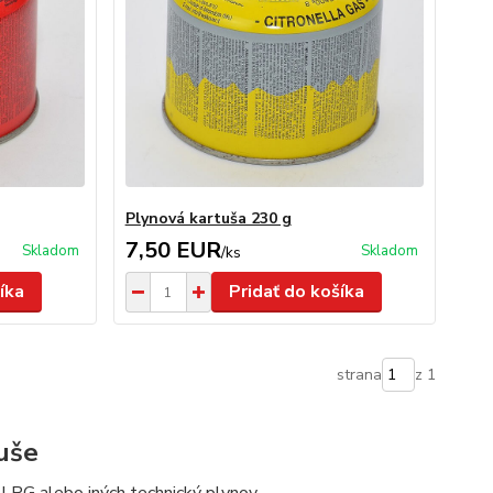
Plynová kartuša 230 g
7,50 EUR
Skladom
Skladom
/
ks
íka
Pridať do košíka
strana
z 1
uše