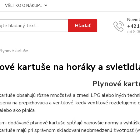
VŠETKO O NÁKUPE
Neviet
Hľadať
+421
od 8:0
lynové kartuše
ové kartuše na horáky a svietidl
Plynové kart
kartuše obsahujú rôzne množstvá a zmesi LPG alebo iných techn
ojenia na prepichovacia a ventilové, kedy ventilové rozdeľujeme
alebo ako plniča.
mi dodávané plynové kartuše spĺňajú najnovšie normy a vyhlášky 
kartuše majú pri správnom skladovaní neobmedzenú životnosť (v