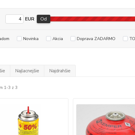
EUR
Od
adom
Novinka
Akcia
Doprava ZADARMO
TO
šie
Najlacnejšie
Najdrahšie
m 1-3 z 3