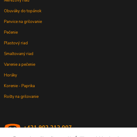
Nerezový riad
Obuváky do topánok
Panvice na grilovanie
Pečenie
Plastový riad
Smaltovaný riad
Varenie a pečenie
Horáky
Korenie - Paprika
Rošty na grilovanie
+421 902 212 007
od 8:00 - do 16:00 hod