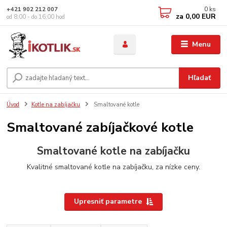
0
ks
+421 902 212 007
za
0,00 EUR
od 8:00 - do 16:00 hod
Menu
Hľadať
Úvod
Kotle na zabíjačku
Smaltované kotle
Smaltované zabíjačkové kotle
Smaltované kotle na zabíjačku
Kvalitné smaltované kotle na zabíjačku, za nízke ceny.
Upresniť parametre