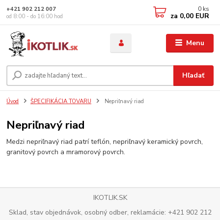
0
ks
+421 902 212 007
za
0,00 EUR
od 8:00 - do 16:00 hod
Menu
Hľadať
Úvod
ŠPECIFIKÁCIA TOVARU
Nepriľnavý riad
Nepriľnavý riad
Medzi nepriľnavý riad patrí teflón, nepriľnavý keramický povrch,
granitový povrch a mramorový povrch.
IKOTLIK.SK
Sklad, stav objednávok, osobný odber, reklamácie: +421 902 212