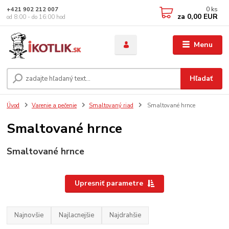
0
ks
+421 902 212 007
za
0,00 EUR
od 8:00 - do 16:00 hod
Menu
Hľadať
Úvod
Varenie a pečenie
Smaltovaný riad
Smaltované hrnce
Smaltované hrnce
Smaltované hrnce
Upresniť parametre
Najnovšie
Najlacnejšie
Najdrahšie