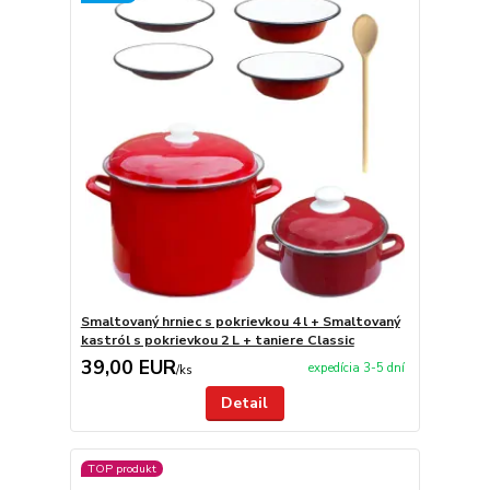
Smaltovaný hrniec s pokrievkou 4 l + Smaltovaný
kastról s pokrievkou 2 L + taniere Classic
39,00 EUR
expedícia 3-5 dní
/
ks
Detail
TOP produkt