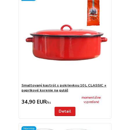
Smaltovaný kastról s pokrievkou 10 L CLASSIC +
paprikové korenie na guláš
momentálne
34,90 EUR
vypredané
/
ks
Detail
Novinka