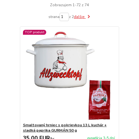
Zobrazujem 1-72 z 74
strana
z 2
ďalšie
TOP produkt
Smaltovaný hrniec s pokrievkou 13 L kuchár +
sladká paprika GURMÁN 50 g
35,00 EUR
expedícia 3-5 dní
/
ks