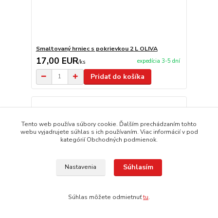
Smaltovaný hrniec s pokrievkou 2 L OLIVA
17,00 EUR
expedícia 3-5 dní
/
ks
Pridať do košíka
Tento web používa súbory cookie. Ďalším prechádzaním tohto
webu vyjadrujete súhlas s ich používaním. Viac informácií v pod
kategórií Obchodných podmienok.
Súhlasím
Nastavenia
Súhlas môžete odmietnuť
tu
.