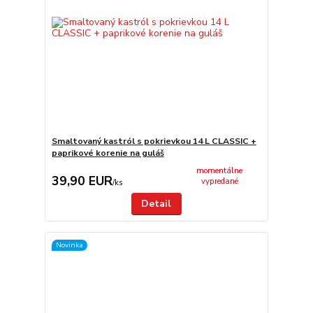
Smaltovaný kastról s pokrievkou 14 L CLASSIC +
paprikové korenie na guláš
momentálne
39,90 EUR
vypredané
/
ks
Detail
Novinka