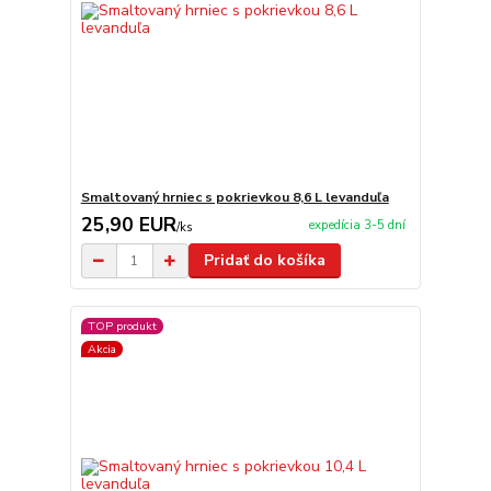
Smaltovaný hrniec s pokrievkou 8,6 L levanduľa
25,90 EUR
expedícia 3-5 dní
/
ks
Pridať do košíka
TOP produkt
Akcia