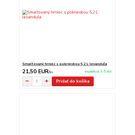
Smaltovaný hrniec s pokrievkou 5,2 L levanduľa
21,50 EUR
expedícia 3-5 dní
/
ks
Pridať do košíka