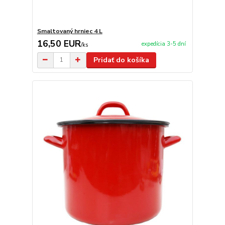
Smaltovaný hrniec 4 L
16,50 EUR
expedícia 3-5 dní
/
ks
Pridať do košíka