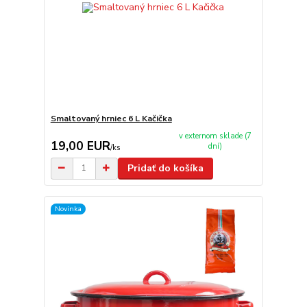
Smaltovaný hrniec 6 L Kačička
v externom sklade (7
19,00 EUR
dní)
/
ks
Pridať do košíka
Novinka