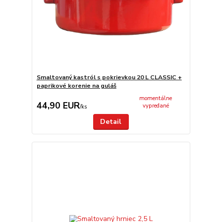
Smaltovaný kastról s pokrievkou 20 L CLASSIC +
paprikové korenie na guláš
momentálne
44,90 EUR
vypredané
/
ks
Detail