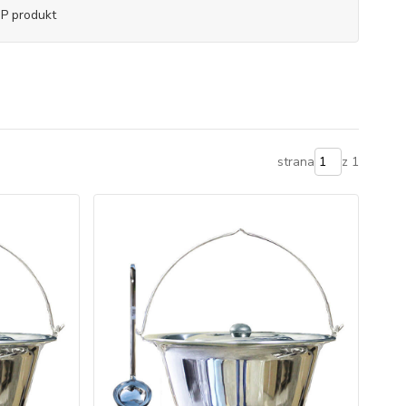
P produkt
strana
z 1