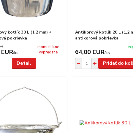
ový kotlík 30 L (1,2 mm) +
Antikorový kotlík 20 L (1,2 
ová pokrievka
antikorová pokrievka
UR
momentálne
ex
 EUR
64,00 EUR
vypredané
/
ks
/
ks
Detail
Pridať do koš