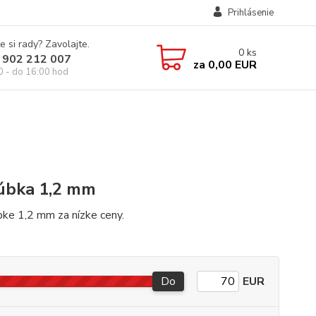
Prihlásenie
e si rady? Zavolajte.
0
ks
 902 212 007
za
0,00 EUR
0 - do 16:00 hod
rúbka 1,2 mm
úbke 1,2 mm za nízke ceny.
Do
EUR