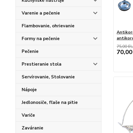
Kuchynské nástroje
Varenie a pečenie
Flambovanie, ohrievanie
Antikor
antikor
Formy na pečenie
75,00 E
70,00
Pečenie
Prestieranie stola
Servírovanie, Stolovanie
Nápoje
Jedlonosiče, fľaše na pitie
Variče
Zaváranie