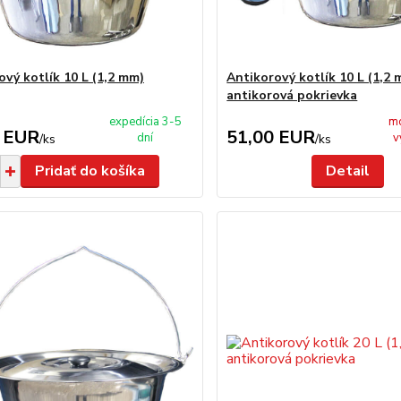
ový kotlík 10 L (1,2 mm)
Antikorový kotlík 10 L (1,2 
antikorová pokrievka
expedícia 3-5
m
 EUR
51,00 EUR
dní
v
/
ks
/
ks
Pridať do košíka
Detail