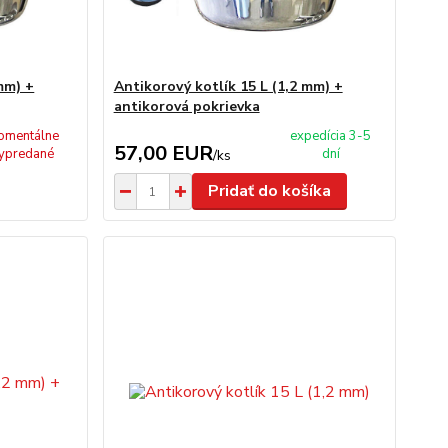
mm) +
Antikorový kotlík 15 L (1,2 mm) +
antikorová pokrievka
omentálne
expedícia 3-5
57,00 EUR
ypredané
dní
/
ks
Pridať do košíka