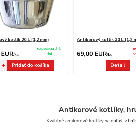
ový kotlík 20 L (1,2 mm)
Antikorový kotlík 30 L (1,2
expedícia 3-5
m
 EUR
69,00 EUR
dní
v
/
ks
/
ks
Pridať do košíka
Detail
Antikorové kotlíky, h
Kvalitné antikorové kotlíky na guláš, v hr