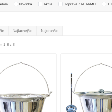
adom
Novinka
Akcia
Doprava ZADARMO
TO
šie
Najlacnejšie
Najdrahšie
m 1-8 z 8