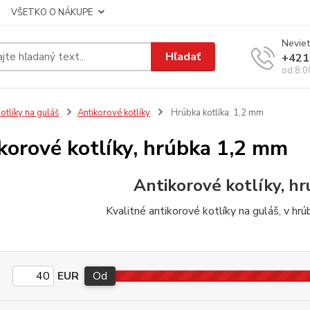
VŠETKO O NÁKUPE
Neviet
Hľadať
+421
od 8:0
otlíky na guláš
Antikorové kotlíky
Hrúbka kotlíka: 1,2 mm
korové kotlíky, hrúbka 1,2 mm
Antikorové kotlíky, h
Kvalitné antikorové kotlíky na guláš, v hr
EUR
Od