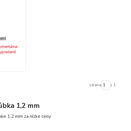
 mm)
omentálne
ypredané
strana
z 1
rúbka 1,2 mm
úbke 1,2 mm za nízke ceny.