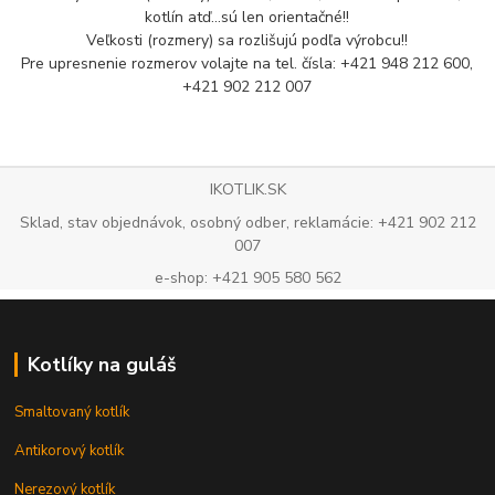
kotlín atď...sú len orientačné!!
Veľkosti (rozmery) sa rozlišujú podľa výrobcu!!
Pre upresnenie rozmerov volajte na tel. čísla: +421 948 212 600,
+421 902 212 007
IKOTLIK.SK
Sklad, stav objednávok, osobný odber, reklamácie: +421 902 212
007
e-shop: +421 905 580 562
Kotlíky na guláš
Smaltovaný kotlík
Antikorový kotlík
Nerezový kotlík