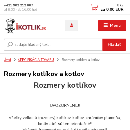
0
ks
+421 902 212 007
za
0,00 EUR
od 8:00 - do 16:00 hod
Menu
Hľadať
Úvod
ŠPECIFIKÁCIA TOVARU
Rozmery kotlíkov a kotlov
Rozmery kotlíkov a kotlov
Rozmery kotlíkov
UPOZORNENIE!!
Všetky veľkosti (rozmery) kotlíkov, kotlov, chráničov plameňa,
kotlín atď...sú len orientačné!!
Veľkosti (rozmery) sa rozlišujú podľa výrobcu!!