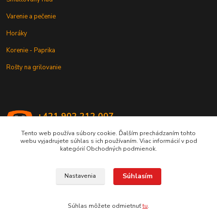
Varenie a pečenie
Horáky
Korenie - Paprika
Rošty na grilovanie
+421 902 212 007
od 8:00 - do 16:00 hod
Tento web používa súbory cookie. Ďalším prechádzaním tohto
webu vyjadrujete súhlas s ich používaním. Viac informácií v pod
info@kotlik.sk
kategórií Obchodných podmienok.
Súhlasím
Nastavenia
Copyright © 2017-2027 MACSHOP.SK, všetky práva vyhradené..
Súhlas môžete odmietnuť
tu
.
Vytvorené na
Eshop-rychlo.sk