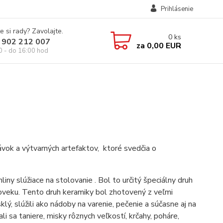
Prihlásenie
e si rady? Zavolajte.
0
ks
 902 212 007
za
0,00 EUR
0 - do 16:00 hod
vok a výtvarných artefaktov, ktoré svedčia o
ny slúžiace na stolovanie . Bol to určitý špeciálny druh
taroveku. Tento druh keramiky bol zhotovený z veľmi
klý, slúžili ako nádoby na varenie, pečenie a súčasne aj na
li sa taniere, misky rôznych veľkostí, krčahy, poháre,