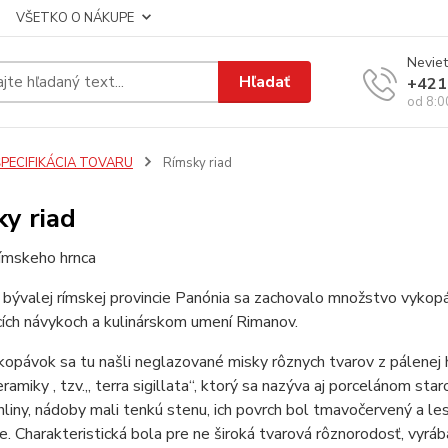
VŠETKO O NÁKUPE
Neviet
Hľadať
+421
od 8:0
ŠPECIFIKÁCIA TOVARU
Rímsky riad
y riad
rímskeho hrnca
bývalej rímskej provincie Panónia sa zachovalo množstvo vykopá
ích návykoch a kulinárskom umení Rimanov.
opávok sa tu našli neglazované misky rôznych tvarov z pálenej hli
eramiky , tzv.„ terra sigillata“, ktorý sa nazýva aj porcelánom s
 hliny, nádoby mali tenkú stenu, ich povrch bol tmavočervený a les
e. Charakteristická bola pre ne široká tvarová rôznorodosť, vyrába