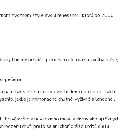
rnom životnom štýle svoju renesanciu, ktorú po 2000
duchý hlinený pekáč s pokrievkou, ktorá sa vyrába ručne,
s pečenia.
a paru tak v rúre ako aj vo vnútri rímskeho hrnca. Takto
chlo, jedlo je mimoriadne chutné, výživné a lahodné .
ýb, bravčového a hovädzieho mäsa a diviny ako aj rôznych
odzenú chuť, preto sa ani chorí držiaci určitú diétu