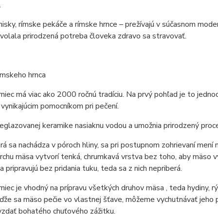
.
isky, rímske pekáče a rímske hrnce – prežívajú v súčasnom mode
volala prirodzená potreba človeka zdravo sa stravovať.
ímskeho hrnca
niec má viac ako 2000 ročnú tradíciu. Na prvý pohľad je to jedno
 vynikajúcim pomocníkom pri pečení.
eglazovanej keramike nasiaknu vodou a umožnia prirodzený proce
rá sa nachádza v póroch hliny, sa pri postupnom zohrievaní mení n
rchu mäsa vytvorí tenká, chrumkavá vrstva bez toho, aby mäso vys
 pripravujú bez pridania tuku, teda sa z nich nepriberá.
niec je vhodný na prípravu všetkých druhov mäsa , teda hydiny, r
eďže sa mäso pečie vo vlastnej šťave, môžeme vychutnávať jeho prir
vzdať bohatého chuťového zážitku.