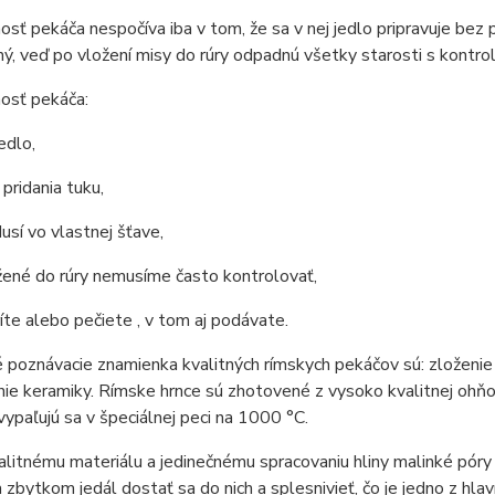
sť pekáča nespočíva iba v tom, že sa v nej jedlo pripravuje bez p
ý, veď po vložení misy do rúry odpadnú všetky starosti s kontro
osť pekáča:
edlo,
 pridania tuku,
dusí vo vlastnej šťave,
žené do rúry nemusíme často kontrolovať,
íte alebo pečiete , v tom aj podávate.
é poznávacie znamienka kvalitných rímskych pekáčov sú: zloženie
ie keramiky. Rímske hrnce sú zhotovené z vysoko kvalitnej ohňovz
 vypaľujú sa v špeciálnej peci na 1000 °C.
litnému materiálu a jedinečnému spracovaniu hliny malinké póry
 zbytkom jedál dostať sa do nich a splesnivieť, čo je jedno z hl