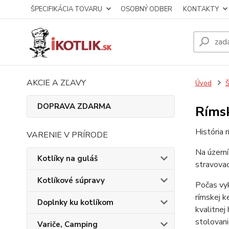
ŠPECIFIKÁCIA TOVARU
OSOBNÝ ODBER
KONTAKTY
AKCIE A ZĽAVY
Úvod
DOPRAVA ZDARMA
Rímsk
História 
VARENIE V PRÍRODE
Na území 
Kotlíky na guláš
stravovac
Kotlíkové súpravy
Počas vyk
rímskej k
Doplnky ku kotlíkom
kvalitnej
stolovani
Variče, Camping