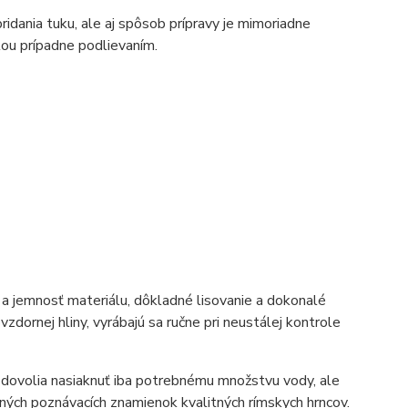
ridania tuku, ale aj spôsob prípravy je mimoriadne
lou prípadne podlievaním.
 a jemnosť materiálu, dôkladné lisovanie a dokonalé
dornej hliny, vyrábajú sa ručne pri neustálej kontrole
 dovolia nasiaknuť iba potrebnému množstvu vody, ale
avných poznávacích znamienok kvalitných rímskych hrncov.