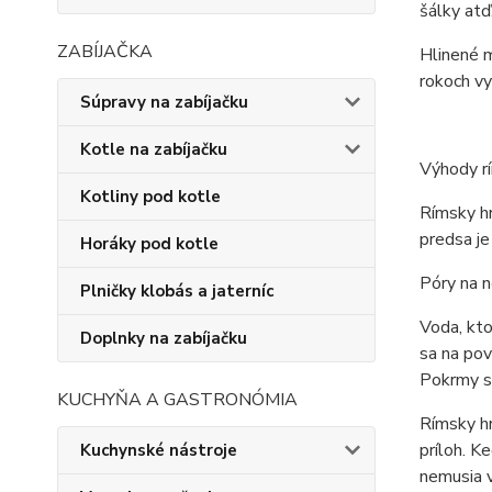
šálky atď
ZABÍJAČKA
Hlinené m
rokoch vy
Súpravy na zabíjačku
Kotle na zabíjačku
Výhody r
Kotliny pod kotle
Rímsky hr
predsa je
Horáky pod kotle
Póry na n
Plničky klobás a jaterníc
Voda, kto
Doplnky na zabíjačku
sa na pov
Pokrmy sa
KUCHYŇA A GASTRONÓMIA
Rímsky hr
príloh. K
Kuchynské nástroje
nemusia 