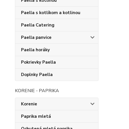
Paella s kotlinou
Paella s kotlíkom a kotlinou
Paella Catering
Paella panvice
Paella horáky
Pokrievky Paella
Doplnky Paella
KORENIE - PAPRIKA
Korenie
Paprika mletá
Ochutená mletá paprika