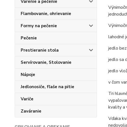
Varenie a pečenie
Výnimočno
Flambovanie, ohrievanie
jednoduch
Výnimočn
Formy na pečenie
lahodné j
Pečenie
jedlo bez
Prestieranie stola
jedlo sa 
Servírovanie, Stolovanie
jedlo vlo
Nápoje
v čom var
Jedlonosiče, fľaše na pitie
Tri hlavn
Variče
vypaľovan
kvality a
Zaváranie
Vďaka kva
nedovolia