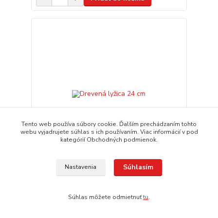
Tento web používa súbory cookie. Ďalším prechádzaním tohto
webu vyjadrujete súhlas s ich používaním. Viac informácií v pod
kategórií Obchodných podmienok.
Súhlasím
Nastavenia
Drevená lyžica 24 cm
1,50 EUR
expedícia 3-5 dní
/
ks
Súhlas môžete odmietnuť
tu
.
Pridať do košíka