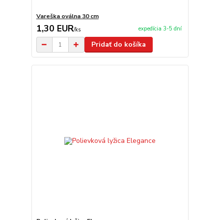
Vareška oválna 30 cm
1,30 EUR
expedícia 3-5 dní
/
ks
Pridať do košíka