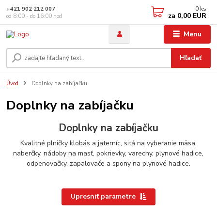
0
ks
+421 902 212 007
za
0,00 EUR
od 8:00 - do 16:00 hod
Menu
Hľadať
Úvod
Doplnky na zabíjačku
Doplnky na zabíjačku
Doplnky na zabíjačku
Kvalitné plničky klobás a jaterníc, sitá na vyberanie mäsa,
naberčky, nádoby na masť, pokrievky, varechy, plynové hadice,
odpenovačky, zapalovače a spony na plynové hadice.
Upresniť parametre