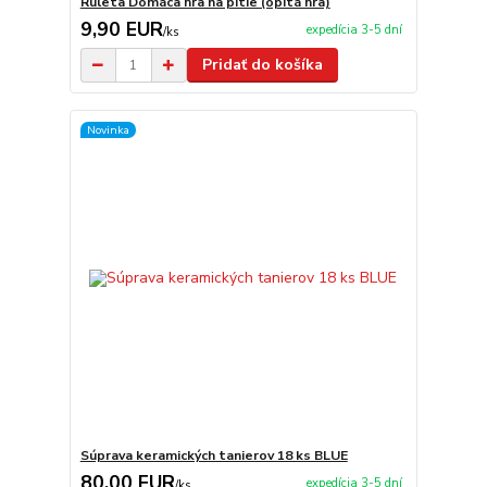
Ruleta Domáca hra na pitie (opitá hra)
9,90 EUR
expedícia 3-5 dní
/
ks
Pridať do košíka
Novinka
Súprava keramických tanierov 18 ks BLUE
80,00 EUR
expedícia 3-5 dní
/
ks