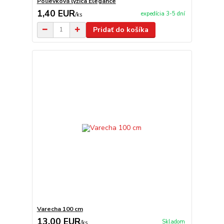
Polievková lyžica Elegance
1,40 EUR
expedícia 3-5 dní
/
ks
Pridať do košíka
Varecha 100 cm
13,00 EUR
Skladom
/
ks