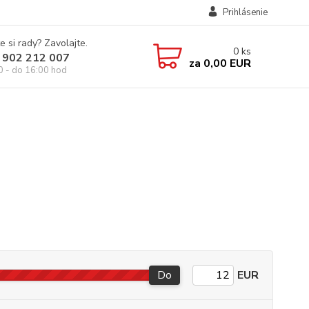
Prihlásenie
e si rady? Zavolajte.
0
ks
 902 212 007
za
0,00 EUR
0 - do 16:00 hod
Do
EUR