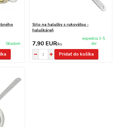
robného
Sito na halušky s rukoväťou -
haluškáreň
expedícia 3-5
7,90 EUR
Skladom
dní
/
ks
íka
Pridať do košíka