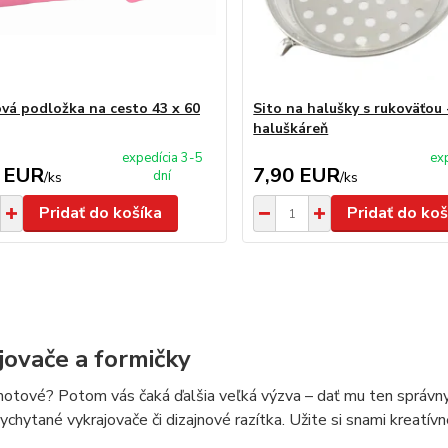
ová podložka na cesto 43 x 60
Sito na halušky s rukoväťou 
haluškáreň
expedícia 3-5
ex
 EUR
7,90 EUR
dní
/
ks
/
ks
Pridať do košíka
Pridať do koš
jovače a formičky
 hotové? Potom vás čaká ďalšia veľká výzva – dať mu ten správ
vychytané vykrajovače či dizajnové razítka. Užite si snami kreatív