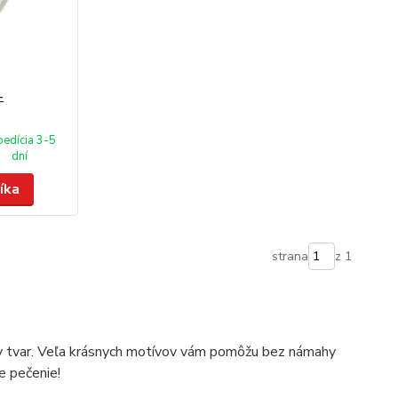
-
pedícia 3-5
dní
íka
strana
z 1
ny tvar. Veľa krásnych motívov vám pomôžu bez námahy
ne pečenie!