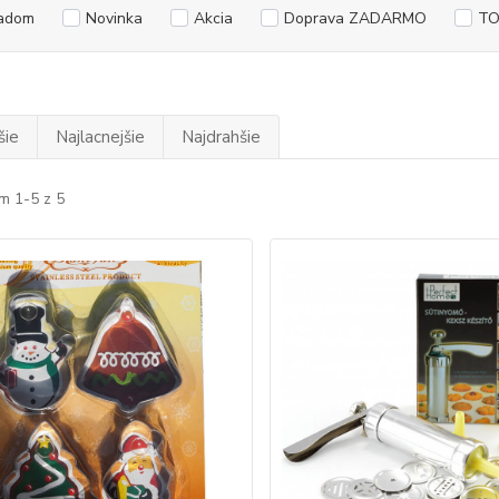
adom
Novinka
Akcia
Doprava ZADARMO
TO
šie
Najlacnejšie
Najdrahšie
m 1-5 z 5