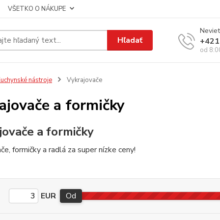
VŠETKO O NÁKUPE
Neviet
Hľadať
+421
od 8:0
uchynské nástroje
Vykrajovače
ajovače a formičky
jovače a formičky
če, formičky a radlá za super nízke ceny!
EUR
Od