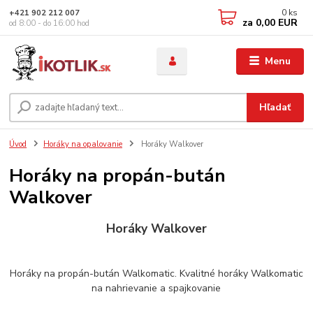
0
ks
+421 902 212 007
za
0,00 EUR
od 8:00 - do 16:00 hod
Menu
Hľadať
Úvod
Horáky na opalovanie
Horáky Walkover
Horáky na propán-bután
Walkover
Horáky Walkover
Horáky na propán-bután Walkomatic. Kvalitné horáky Walkomatic
na nahrievanie a spajkovanie