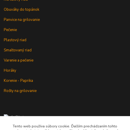
Obuváky do topánok
Panvice na grilovanie
Pečenie
Plastový riad
Smaltovaný riad
Varenie a pečenie
Horáky
Korenie - Paprika
Rošty na grilovanie
+421 902 212 007
od 8:00 - do 16:00 hod
Tento web používa súbory cookie. Ďalším prechádzaním tohto