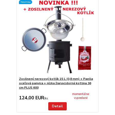
Novinka
Zosilnený nerezový kotlík 15 L (0,8 mm) + Paella
oceľová panvica + nízka žiaruvzdorná kotlina 36
cm PLUS 600
momentálne
124,00 EUR
vypredané
/
ks
Detail