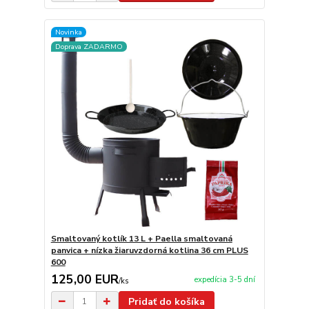
Novinka
Doprava ZADARMO
Smaltovaný kotlík 13 L + Paella smaltovaná
panvica + nízka žiaruvzdorná kotlina 36 cm PLUS
600
125,00 EUR
expedícia 3-5 dní
/
ks
Pridať do košíka