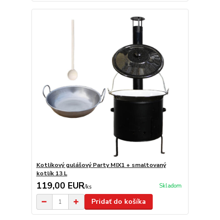
Kotlíkový gulášový Party MIX1 + smaltovaný
kotlík 13 L
119,00 EUR
Skladom
/
ks
Pridať do košíka