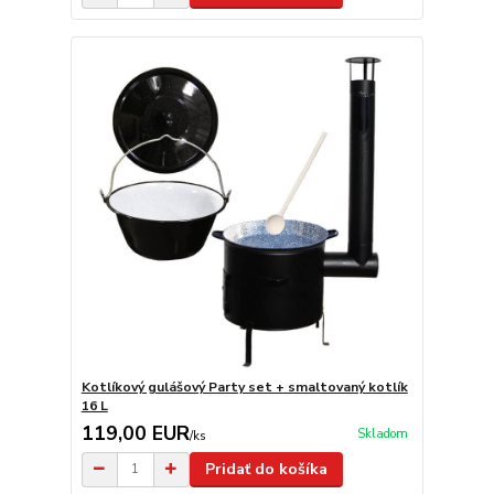
Kotlíkový gulášový Party set + smaltovaný kotlík
16 L
119,00 EUR
Skladom
/
ks
Pridať do košíka