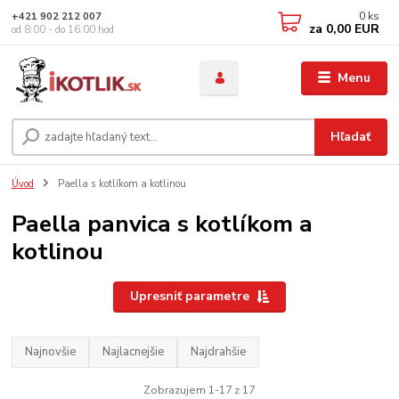
0
ks
+421 902 212 007
za
0,00 EUR
od 8:00 - do 16:00 hod
Menu
Hľadať
Úvod
Paella s kotlíkom a kotlinou
Paella panvica s kotlíkom a
kotlinou
Upresniť parametre
Najnovšie
Najlacnejšie
Najdrahšie
Zobrazujem 1-17 z 17