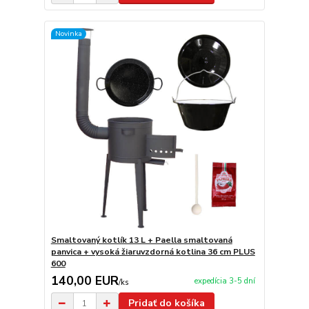
Novinka
Smaltovaný kotlík 13 L + Paella smaltovaná
panvica + vysoká žiaruvzdorná kotlina 36 cm PLUS
600
140,00 EUR
expedícia 3-5 dní
/
ks
Pridať do košíka