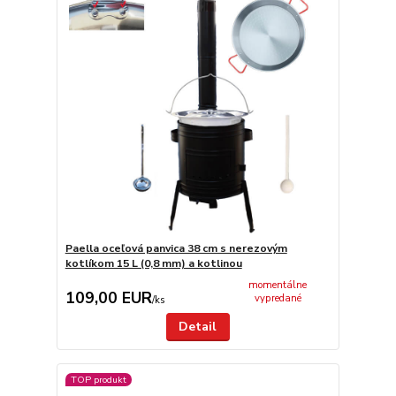
Paella oceľová panvica 38 cm s nerezovým
kotlíkom 15 L (0,8 mm) a kotlinou
momentálne
109,00 EUR
vypredané
/
ks
Detail
TOP produkt