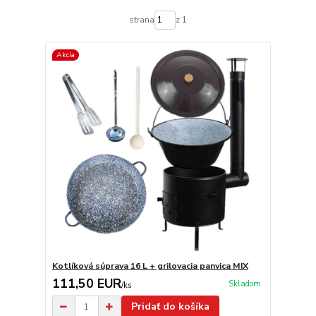
strana
z 1
Akcia
Kotlíková súprava 16 L + grilovacia panvica MIX
111,50 EUR
Skladom
/
ks
Pridať do košíka