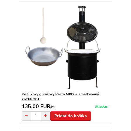
Kotlíkový gulášový Party MIX2 + smaltovaný
kotlík 30 L
135,00 EUR
Skladom
/
ks
Pridať do košíka