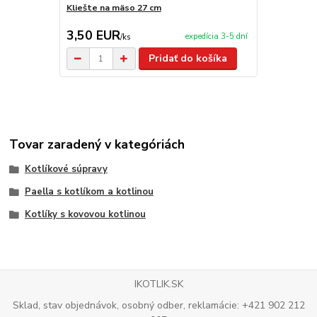
Kliešte na mäso 27 cm
Nože TRAM
3,50 EUR
29,00 E
expedícia 3-5 dní
/
ks
Pridať do košíka
Tovar zaradený v kategóriách
Kotlíkové súpravy
Paella s kotlíkom a kotlinou
Kotlíky s kovovou kotlinou
IKOTLIK.SK
Sklad, stav objednávok, osobný odber, reklamácie: +421 902 212