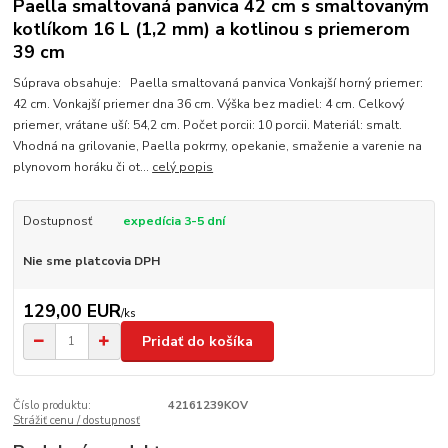
Paella smaltovaná panvica 42 cm s smaltovaným
kotlíkom 16 L (1,2 mm) a kotlinou s priemerom
39 cm
Súprava obsahuje: Paella smaltovaná panvica Vonkajší horný priemer:
42 cm. Vonkajší priemer dna 36 cm. Výška bez madiel: 4 cm. Celkový
priemer, vrátane uší: 54,2 cm. Počet porcii: 10 porcii. Materiál: smalt.
Vhodná na grilovanie, Paella pokrmy, opekanie, smaženie a varenie na
plynovom horáku či ot...
celý popis
Dostupnosť
expedícia 3-5 dní
Nie sme platcovia DPH
129,00 EUR
/
ks
Pridať do košíka
Číslo produktu:
42161239KOV
Strážiť cenu / dostupnosť