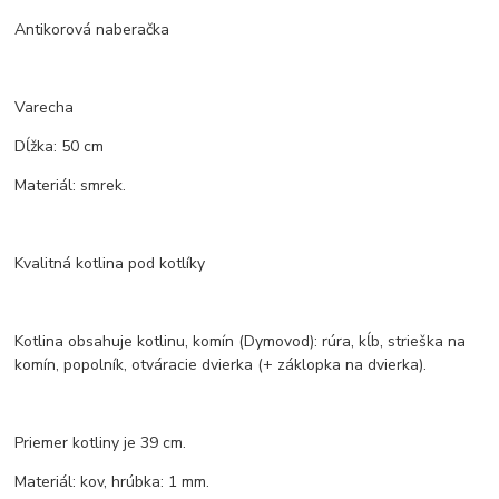
Antikorová naberačka
Varecha
Dĺžka: 50 cm
Materiál: smrek.
Kvalitná kotlina pod kotlíky
Kotlina obsahuje kotlinu, komín (Dymovod): rúra, kĺb, strieška na
komín, popolník, otváracie dvierka (+ záklopka na dvierka).
Priemer kotliny je 39 cm.
Materiál: kov, hrúbka: 1 mm.