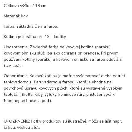
Celková výška: 118 cm.
Materiál: kov.
Farba: základná čierna farba.
Kotlina je ideálna pre 13 L kotlíky.
Upozornenie: Základná farba na kovovej kotline (paráku),
kovovom ohnisku slúži iba ako ochrana pri prenose. Pri prvom
používaní kotliny (paráku) a kovovom ohnisku sa farba odstráni
(tzv. spáli)
Odporúčanie: Kovovú kotlinu je možne vyšamotovať alebo natrieť
teplovzdornou (žiaruvzdornou) farbou, ktorá je vhodná na
povrchovú úpravu kovových plôch, ktoré sú vystavené vysokým
teplotám (kotle, krby, výfuky, komínové rúry, príslušenstvá k
tepelnej technike, a pod.).
UPOZRNENIE: Fotky produktov sú ilustračné, môžu sa líšiť napr.
šírkou, výškou atď...