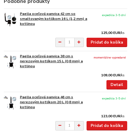
Podobné produkty
Paella oceľová panvica 42 cm so
expedícia 3-5 dní
smaltovaným kotlíkom 16 L (1,2 mm) a
kotlinou
125,00 EUR
/
ks
Pridať do košíka
Paella oceľová panvica 38 cm s
momentálne vypredané
nerezovým kotlíkom 15 L (0,8 mm) a
kotlinou
109,00 EUR
/
ks
Detail
Paella oceľová panvica 46 cm s
expedícia 3-5 dní
nerezovým kotlíkom 20 L (0,8 mm) a
kotlinou
123,00 EUR
/
ks
Pridať do košíka