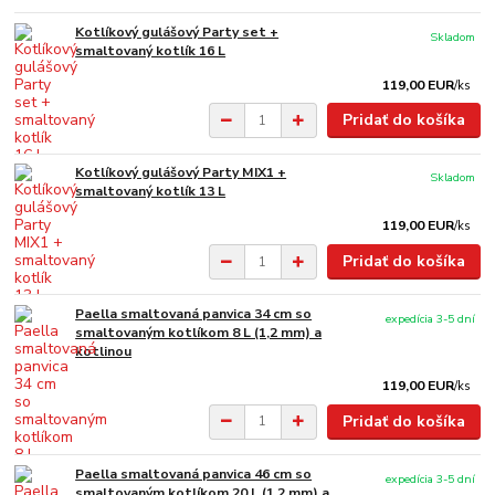
Kotlíkový gulášový Party set +
Skladom
smaltovaný kotlík 16 L
119,00 EUR
/
ks
Pridať do košíka
Kotlíkový gulášový Party MIX1 +
Skladom
smaltovaný kotlík 13 L
119,00 EUR
/
ks
Pridať do košíka
Paella smaltovaná panvica 34 cm so
expedícia 3-5 dní
smaltovaným kotlíkom 8 L (1,2 mm) a
kotlinou
119,00 EUR
/
ks
Pridať do košíka
Paella smaltovaná panvica 46 cm so
expedícia 3-5 dní
smaltovaným kotlíkom 20 L (1,2 mm) a