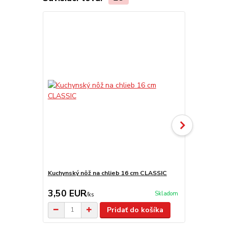
Kuchynský nôž na chlieb 16 cm CLASSIC
Kuchársky 
3,50 EUR
6,50 EU
Skladom
/
ks
Pridať do košíka