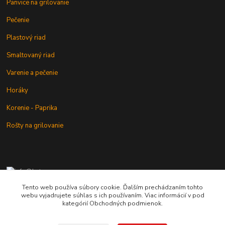
Panvice na grilovanie
Pečenie
Plastový riad
Smaltovaný riad
Varenie a pečenie
Horáky
Korenie - Paprika
Rošty na grilovanie
+421 902 212 007
od 8:00 - do 16:00 hod
Tento web používa súbory cookie. Ďalším prechádzaním tohto
webu vyjadrujete súhlas s ich používaním. Viac informácií v pod
info@kotlik.sk
kategórií Obchodných podmienok.