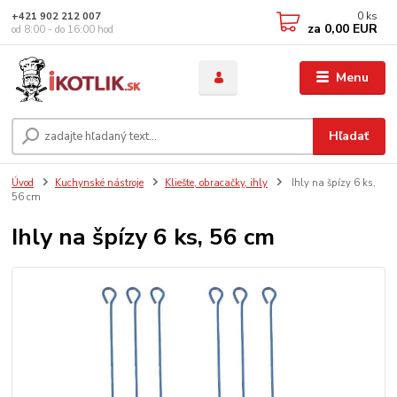
0
ks
+421 902 212 007
za
0,00 EUR
od 8:00 - do 16:00 hod
Menu
Hľadať
Úvod
Kuchynské nástroje
Kliešte, obracačky, ihly
Ihly na špízy 6 ks,
56 cm
Ihly na špízy 6 ks, 56 cm