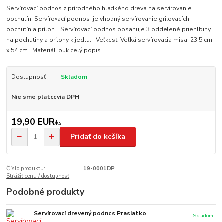
Servírovací podnos z prírodného hladkého dreva na servírovanie
pochutín. Servírovací podnos je vhodný servírovanie grilovacích
pochutín a príloh. Servírovací podnos obsahuje 3 oddelené priehlbiny
na pochutiny a prílohy k jedlu. Veľkosť: Veľká servírovacia misa: 23,5 cm
x 54 cm Materiál: buk
celý popis
Dostupnosť
Skladom
Nie sme platcovia DPH
19,90 EUR
/
ks
Pridať do košíka
Číslo produktu:
19-0001DP
Strážiť cenu / dostupnosť
Podobné produkty
Servírovací drevený podnos Prasiatko
Skladom