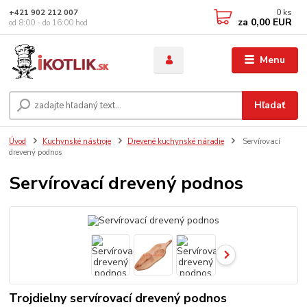
0
ks
+421 902 212 007
za
0,00 EUR
od 8:00 - do 16:00 hod
Menu
Hľadať
Úvod
Kuchynské nástroje
Drevené kuchynské náradie
Servírovací
drevený podnos
Servírovací drevený podnos
Trojdielny servírovací drevený podnos