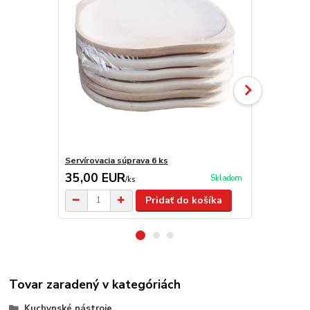
Servírovacia súprava 6 ks
Steakové 
35,00 EUR
19,90 E
Skladom
/
ks
Pridať do košíka
Tovar zaradený v kategóriách
Kuchynské nástroje