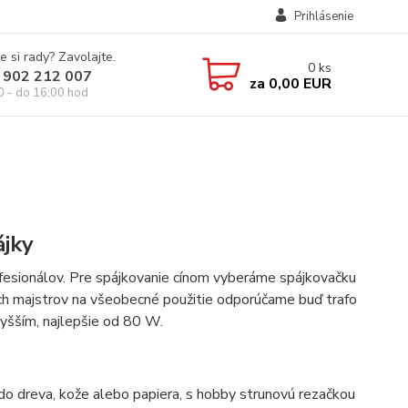
Prihlásenie
e si rady? Zavolajte.
0
ks
 902 212 007
za
0,00 EUR
0 - do 16:00 hod
ájky
ofesionálov. Pre spájkovanie cínom vyberáme spájkovačku
ich majstrov na všeobecné použitie odporúčame buď trafo
yšším, najlepšie od 80 W.
 do dreva, kože alebo papiera, s hobby strunovú rezačkou