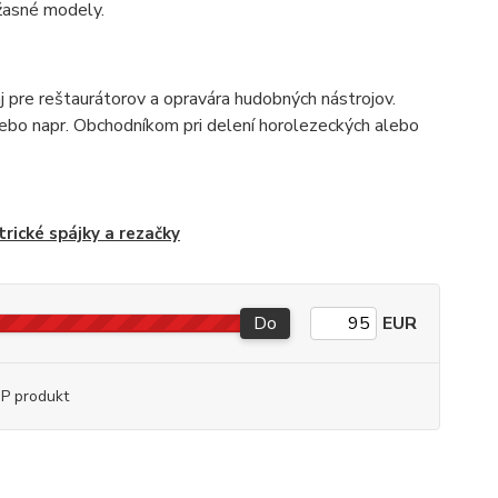
žasné modely.
aj pre reštaurátorov a opravára hudobných nástrojov.
ebo napr. Obchodníkom pri delení horolezeckých alebo
trické spájky a rezačky
Do
EUR
P produkt