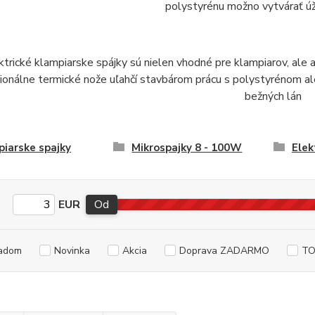
polystyrénu možno vytvárať ú
ktrické klampiarske spájky sú nielen vhodné pre klampiarov, ale 
ionálne termické nože uľahčí stavbárom prácu s polystyrénom al
bežných lán
iarske spajky
Mikrospajky 8 - 100W
Elek
EUR
Od
adom
Novinka
Akcia
Doprava ZADARMO
TO