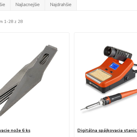
šie
Najlacnejšie
Najdrahšie
m 1-28 z 28
vacie nože 6 ks
Digitálna spájkovacia stani