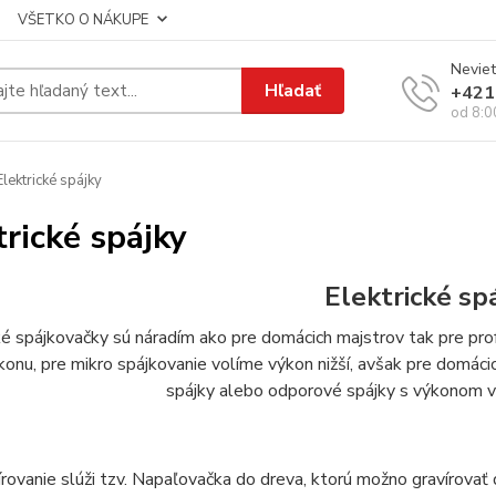
VŠETKO O NÁKUPE
Neviet
Hľadať
+421
od 8:0
lektrické spájky
trické spájky
Elektrické sp
ké spájkovačky sú náradím ako pre domácich majstrov tak pre pr
konu, pre mikro spájkovanie volíme výkon nižší, avšak pre domác
spájky alebo odporové spájky s výkonom v
írovanie slúži tzv. Napaľovačka do dreva, ktorú možno gravírovať