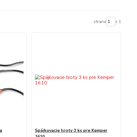
strana
z 1
ca
Spájkovacie hroty 3 ks pre Kemper
1610