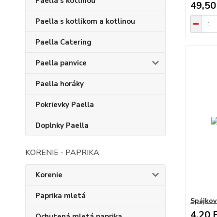
Paella s kotlinou
49,50
Paella s kotlíkom a kotlinou
Paella Catering
Paella panvice
Paella horáky
Pokrievky Paella
Doplnky Paella
KORENIE - PAPRIKA
Korenie
Paprika mletá
Spájkov
4,20 
Ochutená mletá paprika