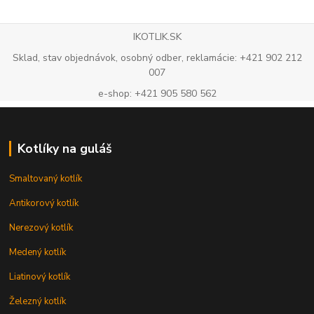
IKOTLIK.SK
Sklad, stav objednávok, osobný odber, reklamácie: +421 902 212
007
e-shop: +421 905 580 562
Kotlíky na guláš
Smaltovaný kotlík
Antikorový kotlík
Nerezový kotlík
Medený kotlík
Liatinový kotlík
Železný kotlík