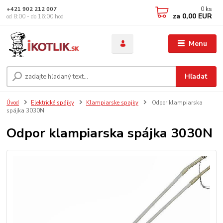
0
ks
+421 902 212 007
za
0,00 EUR
od 8:00 - do 16:00 hod
Menu
Hľadať
Úvod
Elektrické spájky
Klampiarske spajky
Odpor klampiarska
spájka 3030N
Odpor klampiarska spájka 3030N