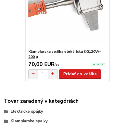
Klampiarska spájka elektrická KG120W-
200 g
70,00 EUR
Skladom
/
ks
Pridať do košíka
Tovar zaradený v kategóriách
Elektrické spájky
Klampiarske spajky