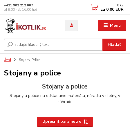
0
ks
+421 902 212 007
za
0,00 EUR
od 8:00 - do 16:00 hod
Menu
Hľadať
Úvod
Stojany, Police
Stojany a police
Stojany a police
Stojany a police na odkladanie materiálu, náradia v dielny, v
záhrade
Upresniť parametre