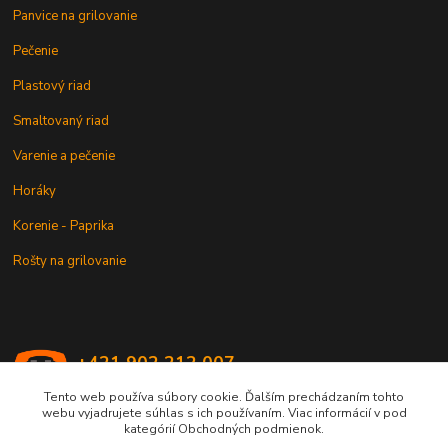
Panvice na grilovanie
Pečenie
Plastový riad
Smaltovaný riad
Varenie a pečenie
Horáky
Korenie - Paprika
Rošty na grilovanie
+421 902 212 007
od 8:00 - do 16:00 hod
Tento web používa súbory cookie. Ďalším prechádzaním tohto
webu vyjadrujete súhlas s ich používaním. Viac informácií v pod
info@kotlik.sk
kategórií Obchodných podmienok.