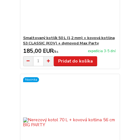
Smaltovaný kotlík 50 L (1,2 mm) + kovová kotlina
53 CLASSIC (KOV) + dymovod Max Party
185,00 EUR
expedícia 3-5 dní
/
ks
Pridať do košíka
Novinka