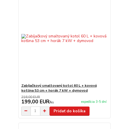
Zabíjačkový smaltovaný kotol 60 L + kovová
kotlina 53 cm + horák 7 kW + dymovod
218,00 EUR
199,00 EUR
expedícia 3-5 dní
/
ks
Pridať do košíka