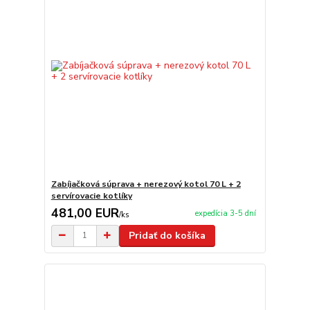
Zabíjačková súprava + nerezový kotol 70 L + 2
servírovacie kotlíky
481,00 EUR
expedícia 3-5 dní
/
ks
Pridať do košíka