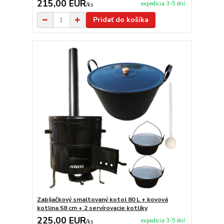
215,00 EUR
expedícia 3-5 dní
/
ks
Pridať do košíka
Zabíjačkový smaltovaný kotol 80 L + kovová
kotlina 58 cm + 2 servírovacie kotlíky
225,00 EUR
expedícia 3-5 dní
/
ks