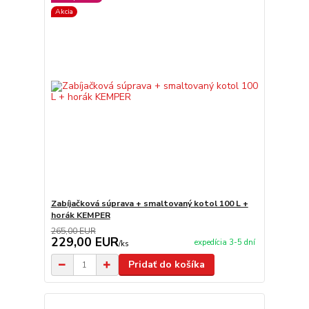
Akcia
Zabíjačková súprava + smaltovaný kotol 100 L +
horák KEMPER
265,00 EUR
229,00 EUR
expedícia 3-5 dní
/
ks
Pridať do košíka