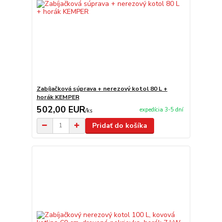
Zabíjačková súprava + nerezový kotol 80 L +
horák KEMPER
502,00 EUR
expedícia 3-5 dní
/
ks
Pridať do košíka