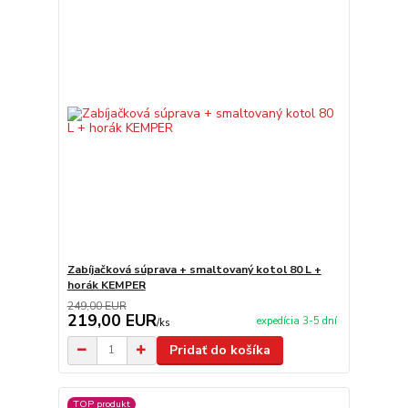
Zabíjačková súprava + smaltovaný kotol 80 L +
horák KEMPER
249,00 EUR
219,00 EUR
expedícia 3-5 dní
/
ks
Pridať do košíka
TOP produkt