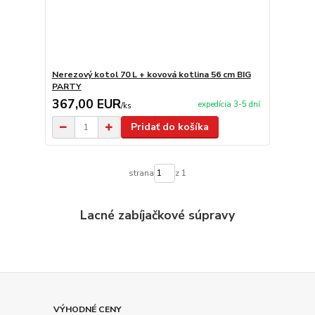
Nerezový kotol 70 L + kovová kotlina 56 cm BIG
PARTY
367,00 EUR
expedícia 3-5 dní
/
ks
Pridať do košíka
strana
z 1
Lacné zabíjačkové súpravy
VÝHODNÉ CENY