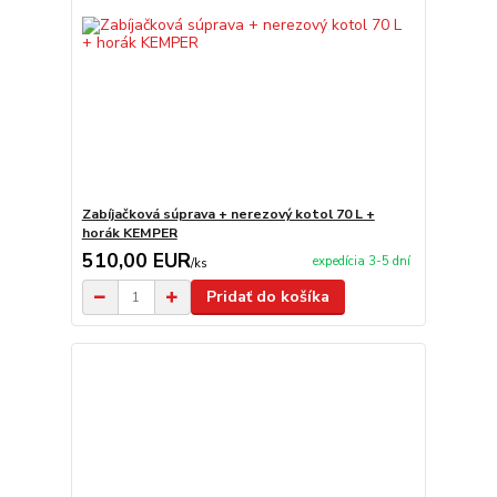
Zabíjačková súprava + nerezový kotol 70 L +
horák KEMPER
510,00 EUR
expedícia 3-5 dní
/
ks
Pridať do košíka