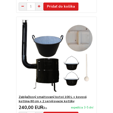
Pridať do košíka
Zabíjačkový smaltovaný kotol 100 L + kovová
kotlina 60 cm + 2 servírovacie kotlíky
240,00 EUR
expedícia 3-5 dní
/
ks