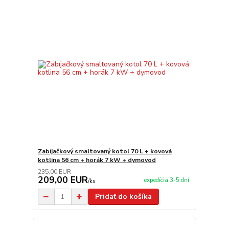
Zabíjačkový smaltovaný kotol 70 L + kovová
kotlina 56 cm + horák 7 kW + dymovod
235,00 EUR
209,00 EUR
expedícia 3-5 dní
/
ks
Pridať do košíka