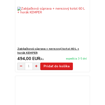
Zabíjačková súprava + nerezový kotol 60 L +
horák KEMPER
494,00 EUR
expedícia 3-5 dní
/
ks
Pridať do košíka