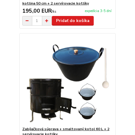
kotlina 50 cm + 2 servírovacie kotlíky
195,00 EUR
expedícia 3-5 dní
/
ks
Pridať do košíka
Zabíjačková súprava + smaltovaný kotol 60 L + 2
servírovacie kotlíky