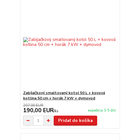
Zabíjačkový smaltovaný kotol 50 L + kovová
kotlina 50 cm + horák 7 kW + dymovod
207,00 EUR
190,00 EUR
expedícia 3-5 dní
/
ks
Pridať do košíka