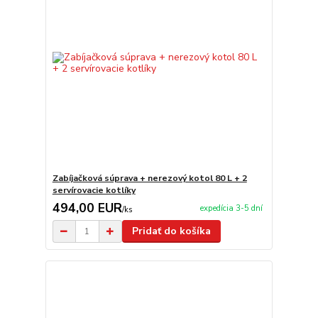
Zabíjačková súprava + nerezový kotol 80 L + 2
servírovacie kotlíky
494,00 EUR
expedícia 3-5 dní
/
ks
Pridať do košíka