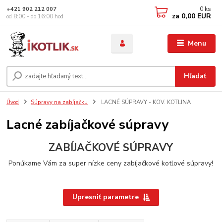
0
ks
+421 902 212 007
za
0,00 EUR
od 8:00 - do 16:00 hod
Menu
Hľadať
Úvod
Súpravy na zabíjačku
LACNÉ SÚPRAVY - KOV. KOTLINA
Lacné zabíjačkové súpravy
ZABÍJAČKOVÉ SÚPRAVY
Ponúkame Vám za super nízke ceny zabíjačkové kotlové súpravy!
Upresniť parametre