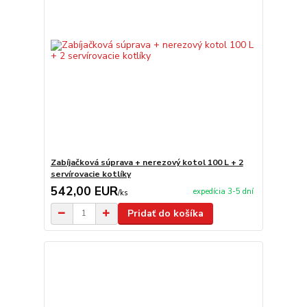
Zabíjačková súprava + nerezový kotol 100 L + 2
servírovacie kotlíky
542,00 EUR
expedícia 3-5 dní
/
ks
Pridať do košíka