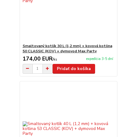
Smaltovaný kotlík 30 L (1,2 mm) + kovová kotlina
50 CLASSIC (KOV) + dymovod Max Party
174,00 EUR
expedícia 3-5 dní
/
ks
Pridať do košíka