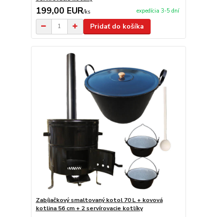
199,00 EUR
expedícia 3-5 dní
/
ks
Pridať do košíka
Zabíjačkový smaltovaný kotol 70 L + kovová
kotlina 56 cm + 2 servírovacie kotlíky