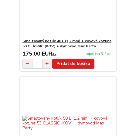
Smaltovaný kotlík 40 L (1,2 mm) + kovová kotlina
53 CLASSIC (KOV) + dymovod Max Party
175,00 EUR
expedícia 3-5 dní
/
ks
Pridať do košíka