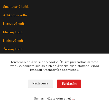
Smaltovaný kotlík
Antikorový kotlík
Nerezový kotlík
Medený kotlík
Liatinový kotlík
Železný kotlík
Kotlík na ryby
Tento web používa súbory cookie. Ďalším prechádzaním tohto
webu vyjadrujete súhlas s ich používaním. Viac informácií v pod
Servírovací kotlík
kategórií Obchodných podmienok.
Smaltovaný kotol
Nerezový kotol
Súhlasím
Nastavenia
Súhlas môžete odmietnuť
tu
.
Súpravy na varenie gulášu