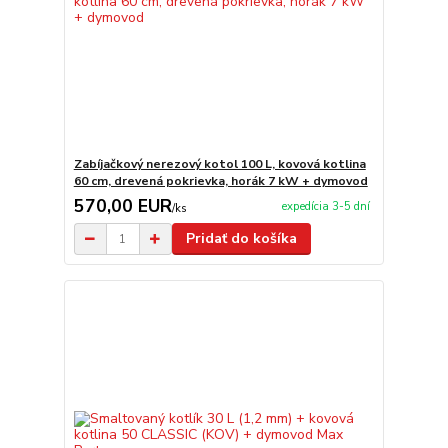
Zabíjačkový nerezový kotol 100 L, kovová kotlina
60 cm, drevená pokrievka, horák 7 kW + dymovod
570,00 EUR
expedícia 3-5 dní
/
ks
Pridať do košíka