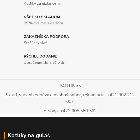
Kotlíky za nízke ceny
VŠETKO SKLADOM
99 % držíme skladom
ZÁKAZNÍCKA PODPORA
Stačí zavolať
RÝCHLE DODANIE
Doručenie do 3 až 5 dní
IKOTLIK.SK
Sklad, stav objednávok, osobný odber, reklamácie: +421 902 212
007
e-shop: +421 905 580 562
Kotlíky na guláš