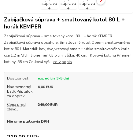
Zabíjačková súprava + smaltovaný kotol 80 L +
horák KEMPER
Zabíjačková súprava + smaltovaný kotol 80 L + horák KEMPER
Zabíjačková súprava obsahuje: Smaltovaný kotol Objem smaltovaného
kotla: 80 L Materiál: kov, dvojvrstvový smalt Hrúbka smaltovaného kotla:
cca 1,2 m Vrchný priemer: 63,5 cm, výška: 40 cm. Kovovú kotlinu Priemer
kotliny: 58 cm Celková výš...
celý popis
Dostupnosť
expedícia 3-5 dní
Nadrozmerný
6,00 EUR
balík Príplatok
za dopravu
Cena pred
249,00 EUR
zľavou
Nie sme platcovia DPH
219,00 EUR