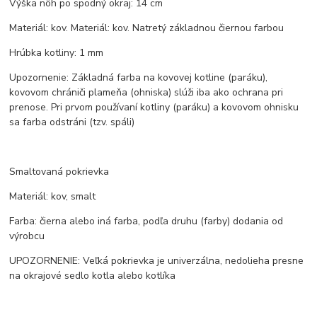
Výška nôh po spodný okraj: 14 cm
Materiál: kov. Materiál: kov. Natretý základnou čiernou farbou
Hrúbka kotliny: 1 mm
Upozornenie: Základná farba na kovovej kotline (paráku),
kovovom chrániči plameňa (ohniska) slúži iba ako ochrana pri
prenose. Pri prvom používaní kotliny (paráku) a kovovom ohnisku
sa farba odstráni (tzv. spáli)
Smaltovaná pokrievka
Materiál: kov, smalt
Farba: čierna alebo iná farba, podľa druhu (farby) dodania od
výrobcu
UPOZORNENIE: Veľká pokrievka je univerzálna, nedolieha presne
na okrajové sedlo kotla alebo kotlíka