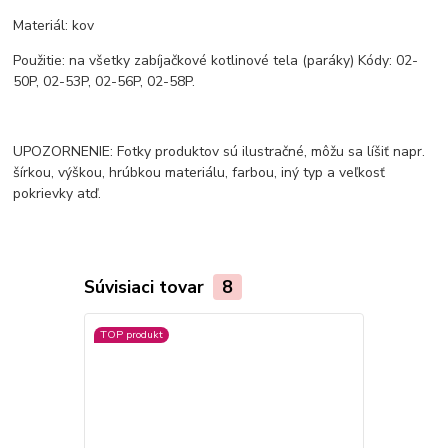
Materiál: kov
Použitie: na všetky zabíjačkové kotlinové tela (paráky) Kódy: 02-
50P, 02-53P, 02-56P, 02-58P.
UPOZORNENIE: Fotky produktov sú ilustračné, môžu sa líšiť napr.
šírkou, výškou, hrúbkou materiálu, farbou, iný typ a veľkosť
pokrievky atď.
Súvisiaci tovar
8
TOP produkt
TOP produkt