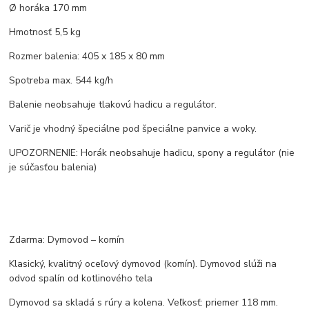
Ø horáka 170 mm
Hmotnosť 5,5 kg
Rozmer balenia: 405 x 185 x 80 mm
Spotreba max. 544 kg/h
Balenie neobsahuje tlakovú hadicu a regulátor.
Varič je vhodný špeciálne pod špeciálne panvice a woky.
UPOZORNENIE: Horák neobsahuje hadicu, spony a regulátor (nie
je súčasťou balenia)
Zdarma: Dymovod – komín
Klasický, kvalitný oceľový dymovod (komín). Dymovod slúži na
odvod spalín od kotlinového tela
Dymovod sa skladá s rúry a kolena. Veľkosť: priemer 118 mm.