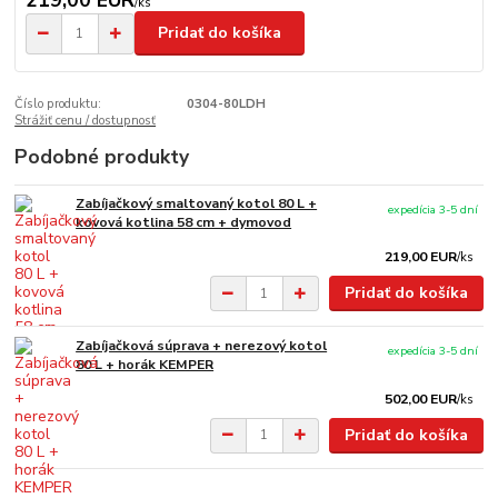
/
ks
Pridať do košíka
Číslo produktu:
0304-80LDH
Strážiť cenu / dostupnosť
Podobné produkty
Zabíjačkový smaltovaný kotol 80 L +
expedícia 3-5 dní
kovová kotlina 58 cm + dymovod
219,00 EUR
/
ks
Pridať do košíka
Zabíjačková súprava + nerezový kotol
expedícia 3-5 dní
80 L + horák KEMPER
502,00 EUR
/
ks
Pridať do košíka