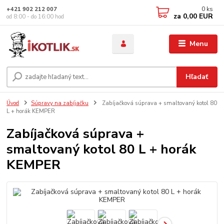
0
ks
+421 902 212 007
za
0,00 EUR
od 8:00 - do 16:00 hod
Menu
Hľadať
Úvod
Súpravy na zabíjačku
Zabíjačková súprava + smaltovaný kotol 80
L + horák KEMPER
Zabíjačková súprava +
smaltovaný kotol 80 L + horák
KEMPER