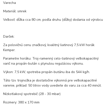
Varecha
Materiál: smrek
Veľkosť: dĺžka cca 80 cm, podľa druhu (dĺžky) dodania od výrobcu
Darček:
Za polovičnú cenu značkový, kvalitný liatinový 7,5 kW horák
Kemper.
Parametre horáku: Troj-ramenný celo-liatinový veľkokapacitný
varič na propán-bután s plynulou reguláciou výkonu.
Výkon: 7,5 kW, spotreba propán-butánu iba do 544 kg/h.
Táto tzv. trojnožka je dostatočne výkonná pre veľkokapacitné
varenie, príklad: 50 litrov vody uvediete do varu za cca 40 minút.
Nízkotlakový spotrebič (28 - 30 mbar)
Rozmery: 380 x 170 mm