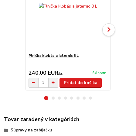
Plnička klobás a jaterníc 8 L
Nádoba na m
240,00 EUR
19,90 E
Skladom
/
ks
Pridať do košíka
Tovar zaradený v kategóriách
Súpravy na zabíjačku