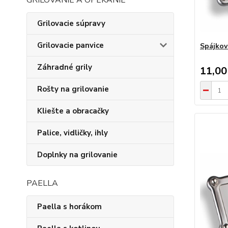
GRILOVANIE A OPEKANIE
Grilovacie súpravy
Grilovacie panvice
Spájkov
Záhradné grily
11,00
Rošty na grilovanie
Kliešte a obracačky
Palice, vidličky, ihly
Doplnky na grilovanie
PAELLA
Paella s horákom