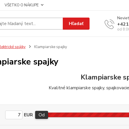
VŠETKO O NÁKUPE
Neviet
Hľadať
+421
od 8:0
lektrické spájky
Klampiarske spajky
piarske spajky
Klampiarske s
Kvalitné klampiarske spajky, spajkovacie
EUR
Od