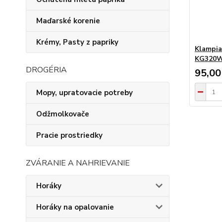
Maďarské korenie
Krémy, Pasty z papriky
Klampia
KG320W
DROGÉRIA
95,00
Mopy, upratovacie potreby
Odžmolkovače
Pracie prostriedky
ZVÁRANIE A NAHRIEVANIE
Horáky
Horáky na opalovanie