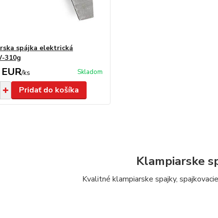
rska spájka elektrická
-310g
 EUR
Skladom
/
ks
Pridať do košíka
Klampiarske s
Kvalitné klampiarske spajky, spajkovacie