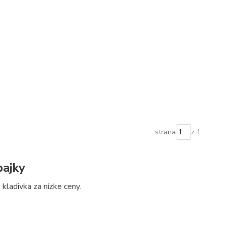
strana
z 1
pajky
 kladivka za nízke ceny.