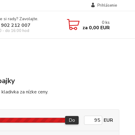
Prihlásenie
e si rady? Zavolajte.
0
ks
 902 212 007
za
0,00 EUR
0 - do 16:00 hod
pajky
 kladivka za nízke ceny.
Do
EUR