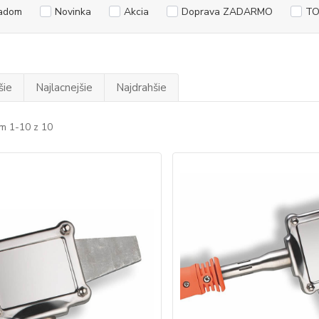
adom
Novinka
Akcia
Doprava ZADARMO
TO
šie
Najlacnejšie
Najdrahšie
m 1-10 z 10