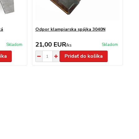
ká
Odpor klampiarska spájka 3040N
21,00 EUR
Skladom
Skladom
/
ks
íka
Pridať do košíka