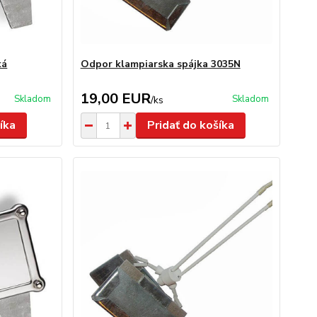
ká
Odpor klampiarska spájka 3035N
19,00 EUR
Skladom
Skladom
/
ks
íka
Pridať do košíka