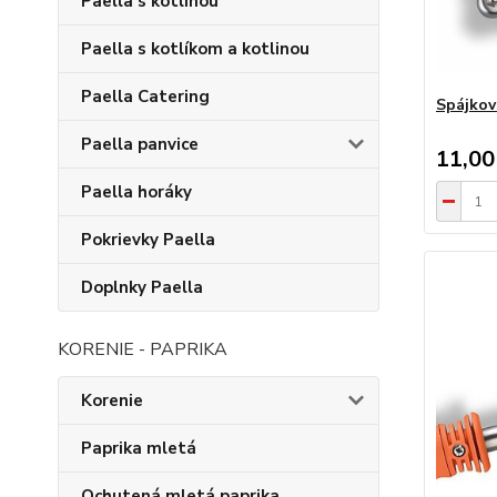
Paella s kotlinou
Paella s kotlíkom a kotlinou
Paella Catering
Spájkov
Paella panvice
11,00
Paella horáky
Pokrievky Paella
Doplnky Paella
KORENIE - PAPRIKA
Korenie
Paprika mletá
Ochutená mletá paprika