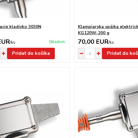
acie kladivko 3030N
Klampiarska spájka elektric
KG120W-200 g
EUR
70,00 EUR
Skladom
/
ks
/
ks
Pridať do košíka
Pridať do koš