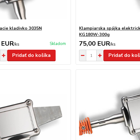
acie kladivko 3035N
Klampiarska spájka elektric
KG180W-300g
 EUR
75,00 EUR
Skladom
/
ks
/
ks
Pridať do košíka
Pridať do koš