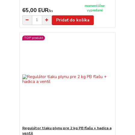
momentálne
65,00 EUR
vypredané
/
ks
Pridať do košíka
TOP produkt
Regulátor tlaku plynu pre 2 kg PB fľašu + hadica a
ventil