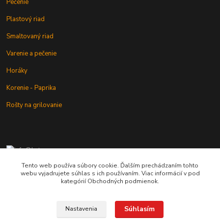
Pečenie
Plastový riad
Smaltovaný riad
Varenie a pečenie
Horáky
Korenie - Paprika
Rošty na grilovanie
+421 902 212 007
od 8:00 - do 16:00 hod
Tento web používa súbory cookie. Ďalším prechádzaním tohto
webu vyjadrujete súhlas s ich používaním. Viac informácií v pod
info@kotlik.sk
kategórií Obchodných podmienok.
Súhlasím
Nastavenia