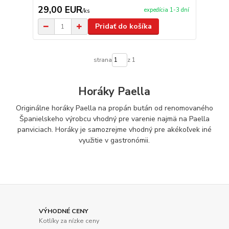
29,00 EUR
expedícia 1-3 dní
/
ks
Pridať do košíka
strana
z 1
Horáky Paella
Originálne horáky Paella na propán bután od renomovaného
Španielskeho výrobcu vhodný pre varenie najmä na Paella
panviciach. Horáky je samozrejme vhodný pre akékoľvek iné
využitie v gastronómii.
VÝHODNÉ CENY
Kotlíky za nízke ceny