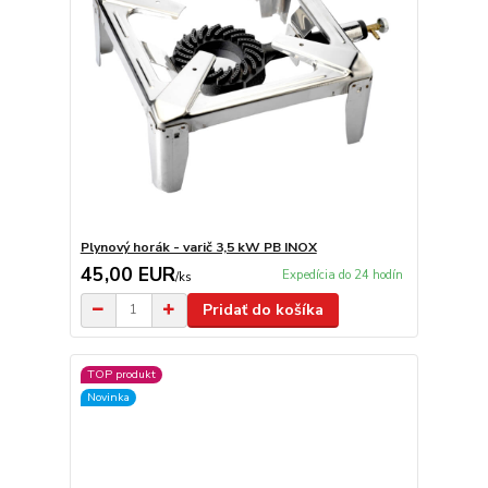
Plynový horák - varič 3,5 kW PB INOX
45,00 EUR
Expedícia do 24 hodín
/
ks
Pridať do košíka
TOP produkt
Novinka