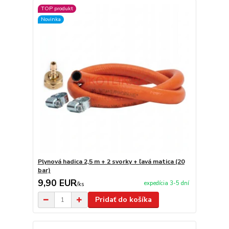
TOP produkt
Novinka
Plynová hadica 2,5 m + 2 svorky + ľavá matica (20
bar)
9,90 EUR
expedícia 3-5 dní
/
ks
Pridať do košíka