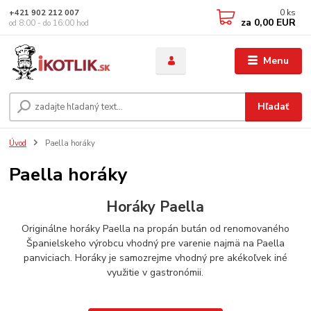
0
ks
+421 902 212 007
za
0,00 EUR
od 8:00 - do 16:00 hod
Menu
Hľadať
Úvod
Paella horáky
Paella horáky
Horáky Paella
Originálne horáky Paella na propán bután od renomovaného
Španielskeho výrobcu vhodný pre varenie najmä na Paella
panviciach. Horáky je samozrejme vhodný pre akékoľvek iné
využitie v gastronómii.