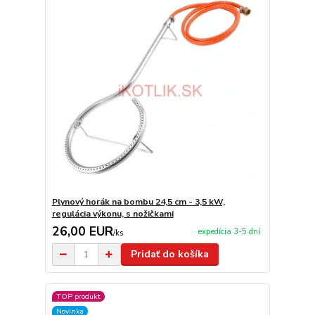
Plynový horák na bombu 24,5 cm - 3,5 kW,
regulácia výkonu, s nožičkami
26,00 EUR
expedícia 3-5 dní
/
ks
Pridať do košíka
TOP produkt
Novinka