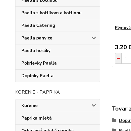
Paella s kotlinou
Paella s kotlíkom a kotlinou
Paella Catering
Plynová
Paella panvice
3,20 
Paella horáky
Pokrievky Paella
Doplnky Paella
KORENIE - PAPRIKA
Korenie
Tovar 
Paprika mletá
Dopln
Paell
Ochutená mletá paprika