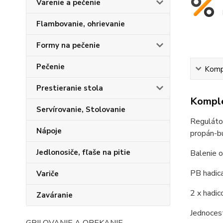
Varenie a pečenie
Flambovanie, ohrievanie
Formy na pečenie
Pečenie
Kompl
Prestieranie stola
Komple
Servírovanie, Stolovanie
Regulátor
Nápoje
propán-bu
Jedlonosiče, fľaše na pitie
Balenie 
PB hadic
Variče
2 x hadic
Zaváranie
Jednocest