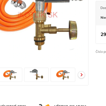
Dos
Nie
29
Číslo p