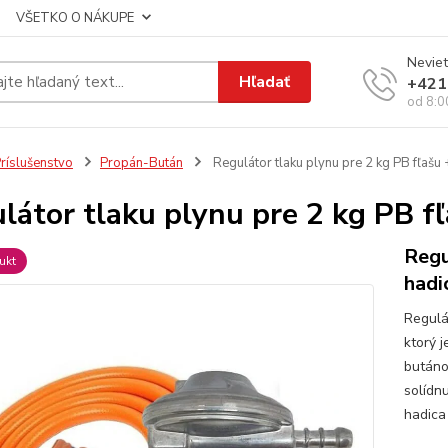
VŠETKO O NÁKUPE
Neviet
Hľadať
+421
od 8:0
ríslušenstvo
Propán-Bután
Regulátor tlaku plynu pre 2 kg PB fľašu +
látor tlaku plynu pre 2 kg PB fľ
Regu
ukt
hadi
Regulá
ktorý 
butáno
solídn
hadica