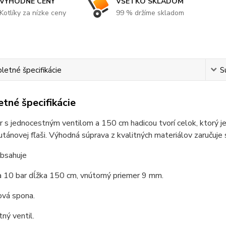
VÝHODNÉ CENY
VŠETKO SKLADOM
Kotlíky za nízke ceny
99 % držíme skladom
etné špecifikácie
S
tné špecifikácie
 s jednocestným ventilom a 150 cm hadicou tvorí celok, ktorý je
tánovej fľaši. Výhodná súprava z kvalitných materiálov zaručuje
obsahuje
a 10 bar dĺžka 150 cm, vnútorný priemer 9 mm.
ová spona.
ný ventil.