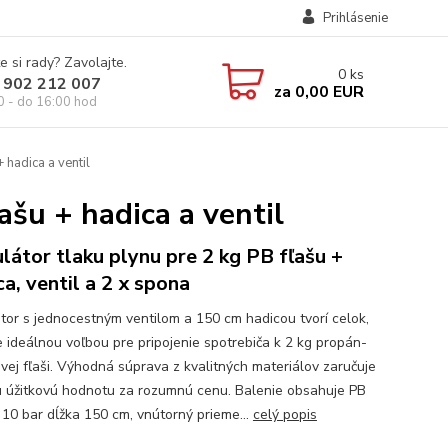
Prihlásenie
e si rady? Zavolajte.
0
ks
 902 212 007
za
0,00 EUR
0 - do 16:00 hod
 hadica a ventil
ašu + hadica a ventil
látor tlaku plynu pre 2 kg PB fľašu +
ca, ventil a 2 x spona
tor s jednocestným ventilom a 150 cm hadicou tvorí celok,
je ideálnou voľbou pre pripojenie spotrebiča k 2 kg propán-
vej fľaši. Výhodná súprava z kvalitných materiálov zaručuje
u úžitkovú hodnotu za rozumnú cenu. Balenie obsahuje PB
 10 bar dĺžka 150 cm, vnútorný prieme...
celý popis