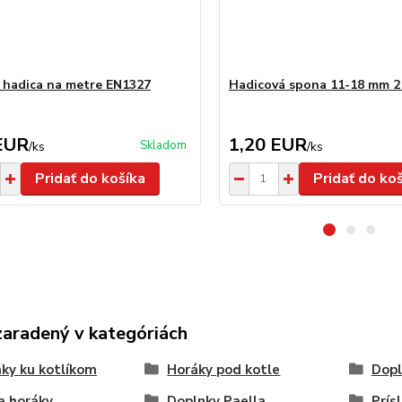
 hadica na metre EN1327
Hadicová spona 11-18 mm 2
EUR
1,20 EUR
Skladom
/
ks
/
ks
Pridať do košíka
Pridať do ko
zaradený v kategóriách
ky ku kotlíkom
Horáky pod kotle
Dopl
a horáky
Doplnky Paella
Prís