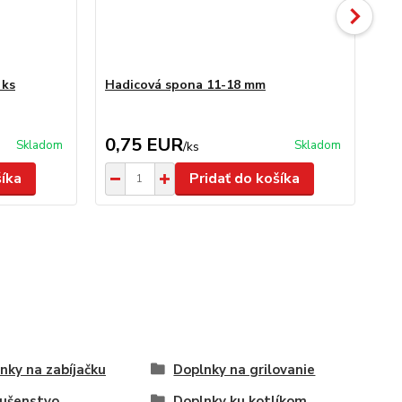
 ks
Hadicová spona 11-18 mm
Pl
0,75 EUR
3
Skladom
Skladom
/
ks
šíka
Pridať do košíka
nky na zabíjačku
Doplnky na grilovanie
lušenstvo
Doplnky ku kotlíkom