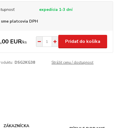
tupnosť
expedícia 1-3 dní
 sme platcovia DPH
,00 EUR
Pridať do košíka
/
ks
roduktu:
DSG2KG38
Strážiť cenu / dostupnosť
ZÁKAZNÍCKA