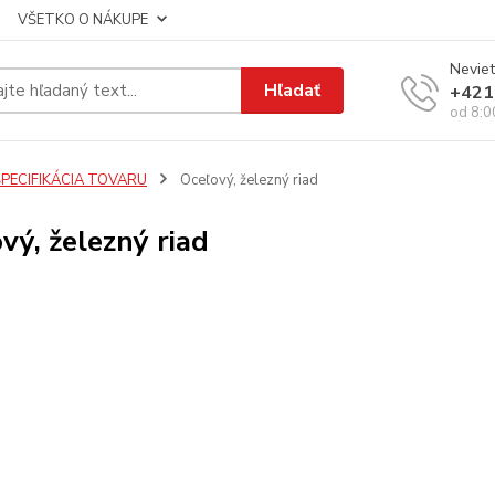
VŠETKO O NÁKUPE
Neviet
Hľadať
+421
od 8:0
ŠPECIFIKÁCIA TOVARU
Oceľový, železný riad
vý, železný riad