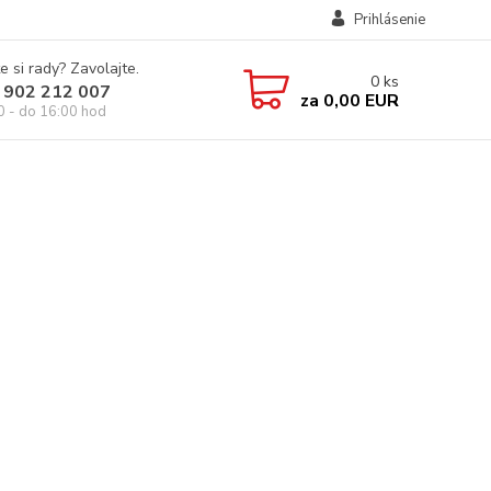
Prihlásenie
e si rady? Zavolajte.
0
ks
 902 212 007
za
0,00 EUR
0 - do 16:00 hod