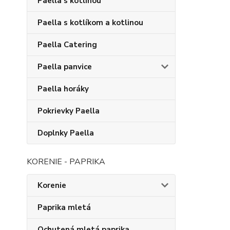
Paella s kotlinou
Paella s kotlíkom a kotlinou
Paella Catering
Paella panvice
Paella horáky
Pokrievky Paella
Doplnky Paella
KORENIE - PAPRIKA
Korenie
Paprika mletá
Ochutená mletá paprika