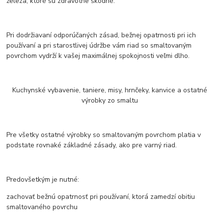
železa, ktoré sú zdravotne škodné.
Pri dodržiavaní odporúčaných zásad, bežnej opatrnosti pri ich
používaní a pri starostlivej údržbe vám riad so smaltovaným
povrchom vydrží k vašej maximálnej spokojnosti veľmi dlho.
Kuchynské vybavenie, taniere, misy, hrnčeky, kanvice a ostatné
výrobky zo smaltu
Pre všetky ostatné výrobky so smaltovaným povrchom platia v
podstate rovnaké základné zásady, ako pre varný riad.
Predovšetkým je nutné:
zachovať bežnú opatrnosť pri používaní, ktorá zamedzí obitiu
smaltovaného povrchu