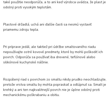
také použitie neodporúča, a to ani keď výrobca uvádza, že plast je
odolný proti vysokým teplotám.
Plastové držadlá, uchá ani ďalšie časti sa nesmú vystaviť
priamemu zdroju tepla.
Pri príprave jedál, ale taktiež pri údržbe smaltovaného riadu
nepoužívajte ostré kovové predmety, ktoré by mohli poškodiť ich
povrch. Odporúča sa používať iba drevené, teflónové alebo
silikónové kuchynské náčinie.
Rozpálený riad s povrchom zo smaltu nikdy prudko neochladzujte,
pretože vrstva smaltu by mohla popraskať a odlúpnuť sa. Smalt je
krehký a ani ten najkvalitnejší povrch nie je úplne odolný proti
mechanickému poškrabaniu a obitiu.