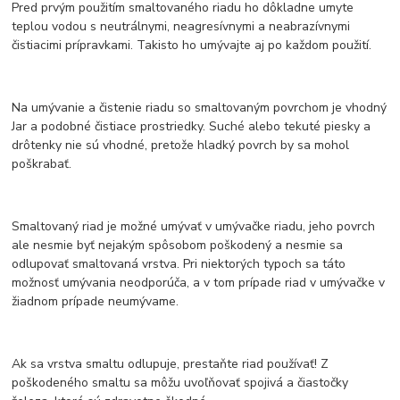
Pred prvým použitím smaltovaného riadu ho dôkladne umyte
teplou vodou s neutrálnymi, neagresívnymi a neabrazívnymi
čistiacimi prípravkami. Takisto ho umývajte aj po každom použití.
Na umývanie a čistenie riadu so smaltovaným povrchom je vhodný
Jar a podobné čistiace prostriedky. Suché alebo tekuté piesky a
drôtenky nie sú vhodné, pretože hladký povrch by sa mohol
poškrabať.
Smaltovaný riad je možné umývať v umývačke riadu, jeho povrch
ale nesmie byť nejakým spôsobom poškodený a nesmie sa
odlupovať smaltovaná vrstva. Pri niektorých typoch sa táto
možnosť umývania neodporúča, a v tom prípade riad v umývačke v
žiadnom prípade neumývame.
Ak sa vrstva smaltu odlupuje, prestaňte riad používať! Z
poškodeného smaltu sa môžu uvoľňovať spojivá a čiastočky