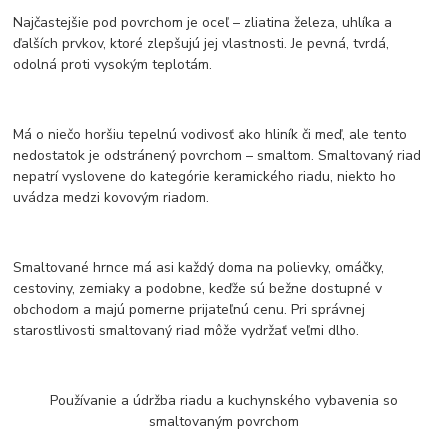
Najčastejšie pod povrchom je oceľ – zliatina železa, uhlíka a
ďalších prvkov, ktoré zlepšujú jej vlastnosti. Je pevná, tvrdá,
odolná proti vysokým teplotám.
Má o niečo horšiu tepelnú vodivosť ako hliník či meď, ale tento
nedostatok je odstránený povrchom – smaltom. Smaltovaný riad
nepatrí vyslovene do kategórie keramického riadu, niekto ho
uvádza medzi kovovým riadom.
Smaltované hrnce má asi každý doma na polievky, omáčky,
cestoviny, zemiaky a podobne, keďže sú bežne dostupné v
obchodom a majú pomerne prijateľnú cenu. Pri správnej
starostlivosti smaltovaný riad môže vydržať veľmi dlho.
Používanie a údržba riadu a kuchynského vybavenia so
smaltovaným povrchom