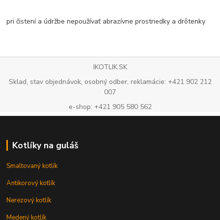
pri čistení a údržbe nepoužívať abrazívne prostriedky a drôtenky
IKOTLIK.SK
Sklad, stav objednávok, osobný odber, reklamácie: +421 902 212
007
e-shop: +421 905 580 562
Kotlíky na guláš
Smaltovaný kotlík
Antikorový kotlík
Nerezový kotlík
Medený kotlík