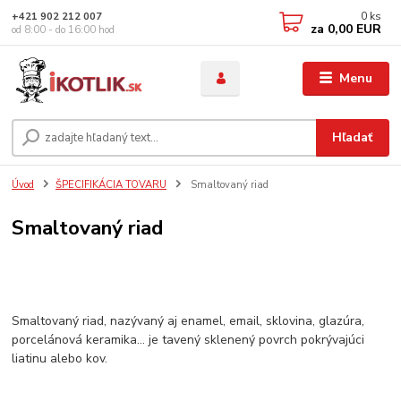
0
ks
+421 902 212 007
za
0,00 EUR
od 8:00 - do 16:00 hod
Menu
Hľadať
Úvod
ŠPECIFIKÁCIA TOVARU
Smaltovaný riad
Smaltovaný riad
Smaltovaný riad, nazývaný aj enamel, email, sklovina, glazúra,
porcelánová keramika… je tavený sklenený povrch pokrývajúci
liatinu alebo kov.