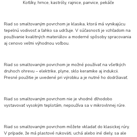
Kotlíky, hrnce, kastróly, rajnice, panvice, pekáče
Riad so smaltovaným povrchom je klasika, ktorá má vynikajúcu
tepelnú vodivosť a ľahko sa udržuje. V súčasnosti je vzhľadom na
používanie kvalitných materiálov a moderné spôsoby spracovania
aj cenovo veľmi výhodnou voľbou.
Riad so smaltovaným povrchom je možné používať na všetkých
druhoch ohrevu – elektrike, plyne, sklo keramike aj indukcii.
Presné použitie je uvedené pri výrobku a je nutné ho dodržiavať.
Riad so smaltovaným povrchom nie je vhodné dlhodobo
vystavovať vysokým teplotám, nepoužíva sa v mikrovlnnej rúre.
Riad so smaltovaným povrchom môžete vkladať do klasickej rúry.
V prípade, že má plastové rukoväti, uchá alebo iné diely, sa ale