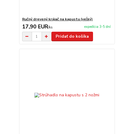
Ručný drevený krájač na kapustu (veĺký)
17,90 EUR
expedícia 3-5 dní
/
ks
Pridať do košíka