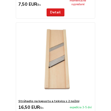
momentálne
7,50 EUR
vypredané
/
ks
Detail
Strúhadlo na kapustu a tekvicu s 2 nožmi
16,50 EUR
expedícia 3-5 dní
/
ks