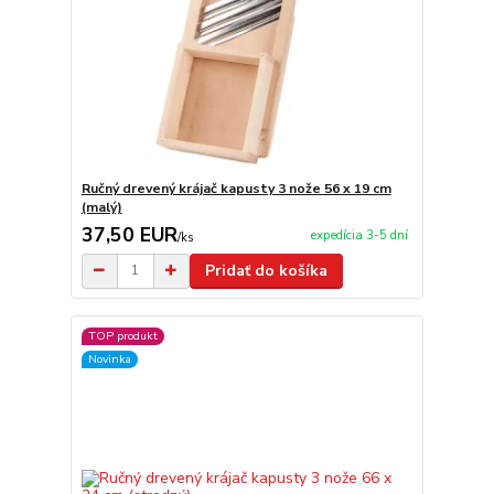
Ručný drevený krájač kapusty 3 nože 56 x 19 cm
(malý)
37,50 EUR
expedícia 3-5 dní
/
ks
Pridať do košíka
TOP produkt
Novinka