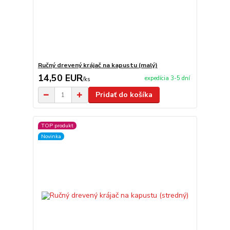
Ručný drevený krájač na kapustu (malý)
14,50 EUR
expedícia 3-5 dní
/
ks
Pridať do košíka
TOP produkt
Novinka