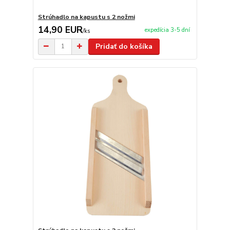
Strúhadlo na kapustu s 2 nožmi
14,90 EUR
expedícia 3-5 dní
/
ks
Pridať do košíka