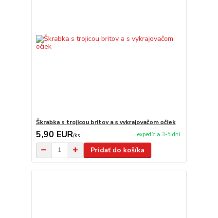
Škrabka s trojicou britov a s vykrajovačom očiek
5,90 EUR
expedícia 3-5 dní
/
ks
Pridať do košíka