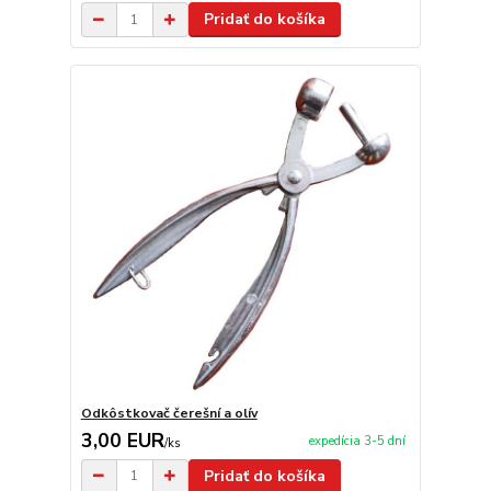
Pridať do košíka
Odkôstkovač čerešní a olív
3,00 EUR
expedícia 3-5 dní
/
ks
Pridať do košíka