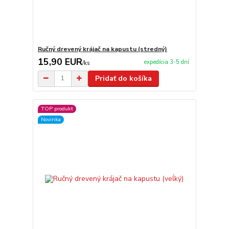
Ručný drevený krájač na kapustu (stredný)
15,90 EUR
expedícia 3-5 dní
/
ks
Pridať do košíka
TOP produkt
Novinka