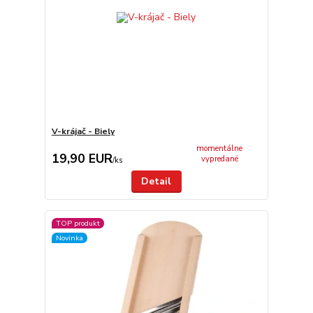
V-krájač - Biely
momentálne
19,90 EUR
vypredané
/
ks
Detail
TOP produkt
Novinka