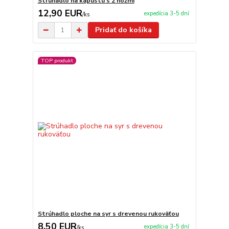
Strúhadlo na kapustu s 2 nožmi
12,90 EUR
expedícia 3-5 dní
/
ks
Pridať do košíka
TOP produkt
Strúhadlo ploche na syr s drevenou rukoväťou
8,50 EUR
expedícia 3-5 dní
/
ks