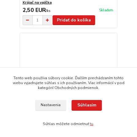
Krájač na vajíčka
2,50 EUR
Skladom
/
ks
Pridať do košíka
Tento web používa súbory cookie. Ďalším prechádzaním tohto
webu vyjadrujete súhlas s ich používaním. Viac informácií v pod
kategórií Obchodných podmienok.
Súhlasím
Nastavenia
Súhlas môžete odmietnuť
tu
.
Otvárač na víno – kovová vývrtka s pákovým
systémom