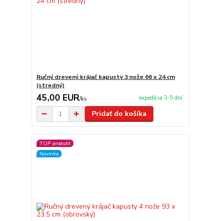
Ručný drevený krájač kapusty 3 nože 66 x 24 cm
(stredný)
45,00 EUR
expedícia 3-5 dní
/
ks
Pridať do košíka
TOP produkt
Novinka