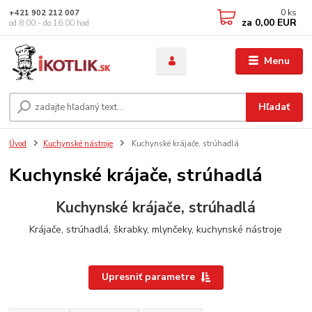
0
ks
+421 902 212 007
za
0,00 EUR
od 8:00 - do 16:00 hod
Menu
Hľadať
Úvod
Kuchynské nástroje
Kuchynské krájače, strúhadlá
Kuchynské krájače, strúhadlá
Kuchynské krájače, strúhadlá
Krájače, strúhadlá, škrabky, mlynčeky, kuchynské nástroje
Upresniť parametre