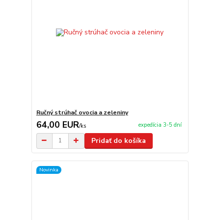
Ručný strúhač ovocia a zeleniny
64,00 EUR
expedícia 3-5 dní
/
ks
Pridať do košíka
Novinka