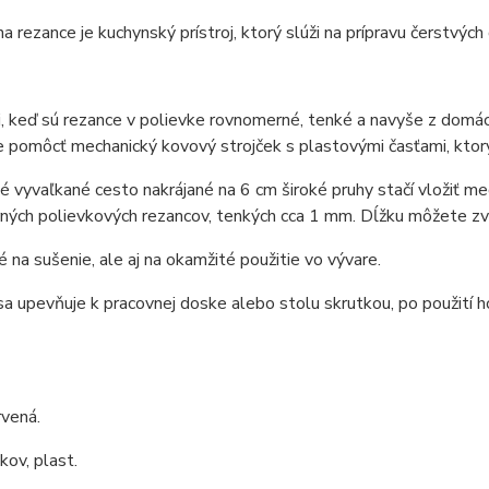
na rezance je kuchynský prístroj, ktorý slúži na prípravu čerstvýc
, keď sú rezance v polievke rovnomerné, tenké a navyše z domác
pomôcť mechanický kovový strojček s plastovými časťami, ktorý
é vyvaľkané cesto nakrájané na 6 cm široké pruhy stačí vložiť m
ých polievkových rezancov, tenkých cca 1 mm. Dĺžku môžete zvo
 na sušenie, ale aj na okamžité použitie vo vývare.
sa upevňuje k pracovnej doske alebo stolu skrutkou, po použití 
rvená.
kov, plast.