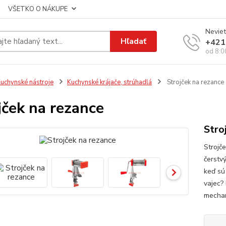
VŠETKO O NÁKUPE
Neviet
Hľadať
+421
od 8:0
uchynské nástroje
Kuchynské krájače, strúhadlá
Strojček na rezance
jček na rezance
Stro
Strojče
čerstv
keď sú
vajec?
mechan