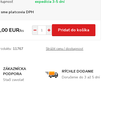
tupnosť
expedícia 3-5 dní
 sme platcovia DPH
,00 EUR
Pridať do košíka
/
ks
roduktu:
11767
Strážiť cenu / dostupnosť
ZÁKAZNÍCKA
RÝCHLE DODANIE
PODPORA
Doručenie do 3 až 5 dní
Stačí zavolať