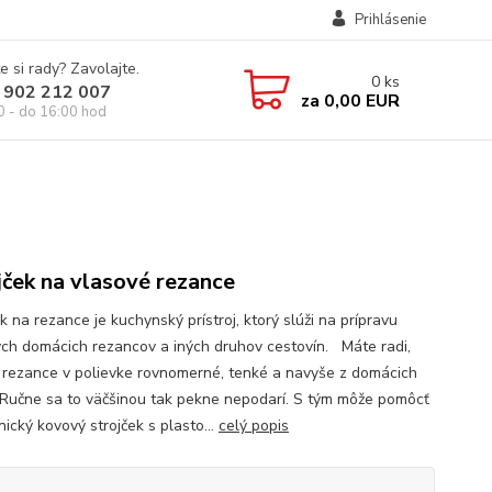
Prihlásenie
e si rady? Zavolajte.
0
ks
 902 212 007
za
0,00 EUR
0 - do 16:00 hod
jček na vlasové rezance
k na rezance je kuchynský prístroj, ktorý slúži na prípravu
ých domácich rezancov a iných druhov cestovín. Máte radi,
 rezance v polievke rovnomerné, tenké a navyše z domácich
 Ručne sa to väčšinou tak pekne nepodarí. S tým môže pomôcť
ický kovový strojček s plasto...
celý popis