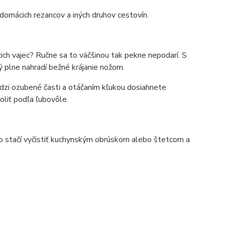
h domácich rezancov a iných druhov cestovín.
ich vajec? Ručne sa to väčšinou tak pekne nepodarí. S
 plne nahradí bežné krájanie nožom.
edzi ozubené časti a otáčaním kľukou dosiahnete
liť podľa ľubovôle.
ho stačí vyčistiť kuchynským obrúskom alebo štetcom a