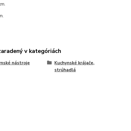
cm.
m.
zaradený v kategóriách
nské nástroje
Kuchynské krájače,
strúhadlá