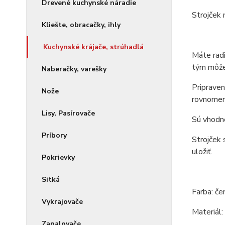
Drevené kuchynské náradie
Strojček 
Kliešte, obracačky, ihly
Kuchynské krájače, strúhadlá
Máte radi
tým môže 
Naberačky, varešky
Pripraven
Nože
rovnomern
Lisy, Pasírovače
Sú vhodné
Príbory
Strojček 
uložiť.
Pokrievky
Sitká
Farba: če
Vykrajovače
Materiál: 
Zapalovače