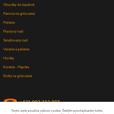
Obuváky do topánok
Panvice na grilovanie
Pečenie
Plastový riad
Smaltovaný riad
Varenie a pečenie
Horáky
Korenie - Paprika
Rošty na grilovanie
+421 902 212 007
od 8:00 - do 16:00 hod
Tento web používa súbory cookie. Ďalším prechádzaním tohto