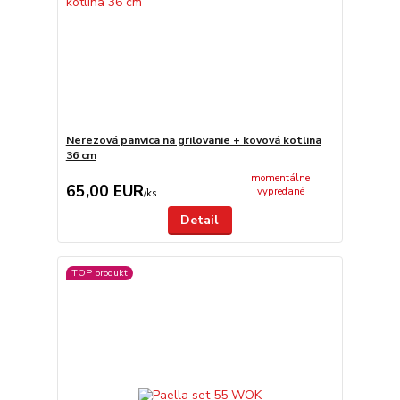
Nerezová panvica na grilovanie + kovová kotlina
36 cm
momentálne
65,00 EUR
vypredané
/
ks
Detail
TOP produkt