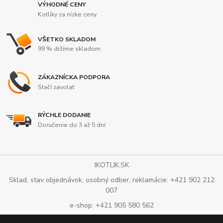
VÝHODNÉ CENY
Kotlíky za nízke ceny
VŠETKO SKLADOM
99 % držíme skladom
ZÁKAZNÍCKA PODPORA
Stačí zavolať
RÝCHLE DODANIE
Doručenie do 3 až 5 dní
IKOTLIK.SK
Sklad, stav objednávok, osobný odber, reklamácie: +421 902 212
007
e-shop: +421 905 580 562