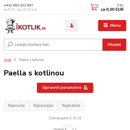
0
ks
+421 902 212 007
za
0,00 EUR
od 8:00 - do 16:00 hod
Menu
Hľadať
Úvod
Paella s kotlinou
Paella s kotlinou
Upresniť parametre
Najnovšie
Najlacnejšie
Najdrahšie
Zobrazujem 1-8 z 8
strana
z 1