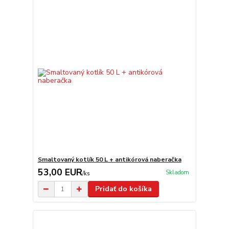
Smaltovaný kotlík 50 L + antikórová naberačka
53,00 EUR
Skladom
/
ks
Pridať do košíka