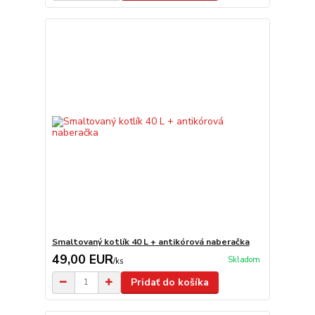
Smaltovaný kotlík 40 L + antikórová naberačka
49,00 EUR
Skladom
/
ks
Pridať do košíka