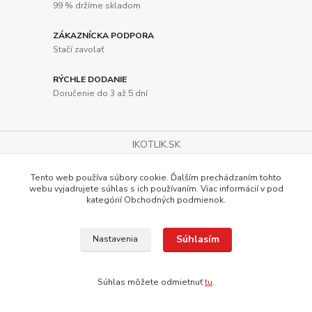
99 % držíme skladom
ZÁKAZNÍCKA PODPORA
Stačí zavolať
RÝCHLE DODANIE
Doručenie do 3 až 5 dní
IKOTLIK.SK
Sklad, stav objednávok, osobný odber, reklamácie: +421 902 212
Tento web používa súbory cookie. Ďalším prechádzaním tohto
007
webu vyjadrujete súhlas s ich používaním. Viac informácií v pod
e-shop: +421 905 580 562
kategórií Obchodných podmienok.
Súhlasím
Nastavenia
Kotlíky na guláš
Súhlas môžete odmietnuť
tu
.
Smaltovaný kotlík
Antikorový kotlík