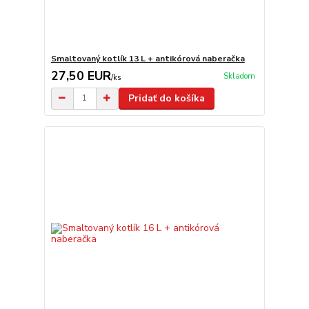
Smaltovaný kotlík 13 L + antikórová naberačka
27,50 EUR
Skladom
/
ks
Pridať do košíka