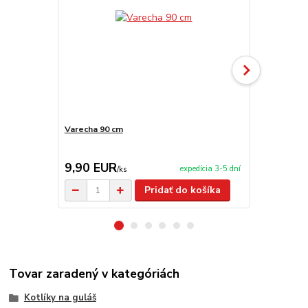
Varecha 90 cm
Kovová kotl
9,90 EUR
82,00 E
expedícia 3-5 dní
/
ks
Pridať do košíka
Tovar zaradený v kategóriách
Kotlíky na guláš