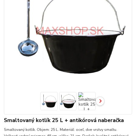
Smaltovaný kotlík 25 L + antikórová naberačka
Smaltovaný kotlík. Objem: 25 L. Materiál: oceľ, dve vrstvy smaltu.