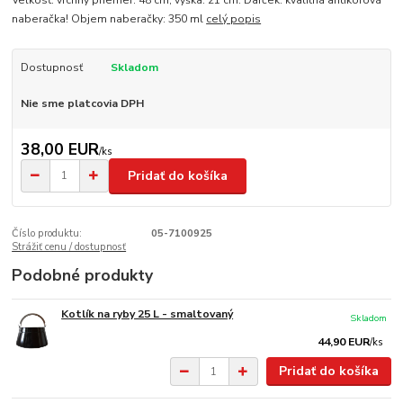
Veľkosť: vrchný priemer: 48 cm, výška: 21 cm. Darček: kvalitná antikórová
naberačka! Objem naberačky: 350 ml
celý popis
Dostupnosť
Skladom
Nie sme platcovia DPH
38,00 EUR
/
ks
Pridať do košíka
Číslo produktu:
05-7100925
Strážiť cenu / dostupnosť
Podobné produkty
Kotlík na ryby 25 L - smaltovaný
Skladom
44,90 EUR
/
ks
Pridať do košíka