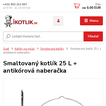
0
ks
+421 902 212 007
za
0,00 EUR
od 8:00 - do 16:00 hod
Menu
Hľadať
Úvod
Kotlíky na guláš
Smaltované kotlíky
Smaltovaný kotlík 25 L +
antikórová naberačka
Smaltovaný kotlík 25 L +
antikórová naberačka