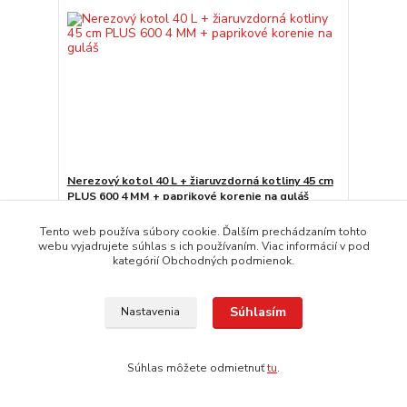
Nerezový kotol 40 L + žiaruvzdorná kotliny 45 cm
PLUS 600 4 MM + paprikové korenie na guláš
230,00 EUR
expedícia 3-5 dní
/
ks
Tento web používa súbory cookie. Ďalším prechádzaním tohto
webu vyjadrujete súhlas s ich používaním. Viac informácií v pod
Pridať do košíka
kategórií Obchodných podmienok.
TOP produkt
Súhlasím
Nastavenia
Novinka
Súhlas môžete odmietnuť
tu
.