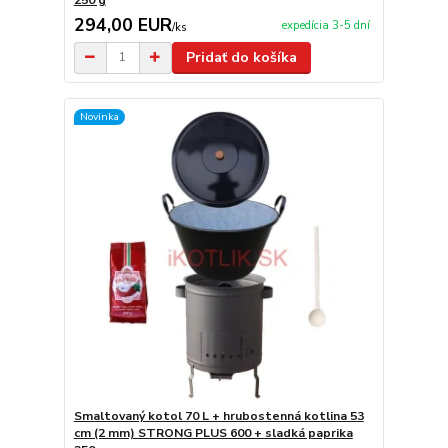
294,00 EUR
expedícia 3-5 dní
/
ks
Pridať do košíka
Novinka
Smaltovaný kotol 70 L + hrubostenná kotlina 53
cm (2 mm) STRONG PLUS 600 + sladká paprika