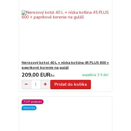
Nerezový kotol 40 L + nízka kotlina 45 PLUS 600 +
paprikové korenie na guláš
209,00 EUR
expedícia 3-5 dní
/
ks
Pridať do košíka
TOP produkt
Novinka