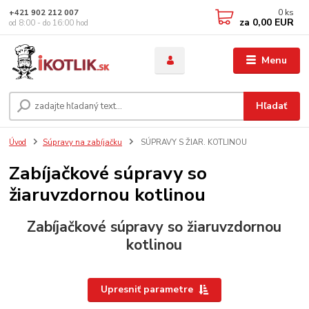
0
ks
+421 902 212 007
za
0,00 EUR
od 8:00 - do 16:00 hod
Menu
Hľadať
Úvod
Súpravy na zabíjačku
SÚPRAVY S ŽIAR. KOTLINOU
Zabíjačkové súpravy so
žiaruvzdornou kotlinou
Zabíjačkové súpravy so žiaruvzdornou
kotlinou
Upresniť parametre