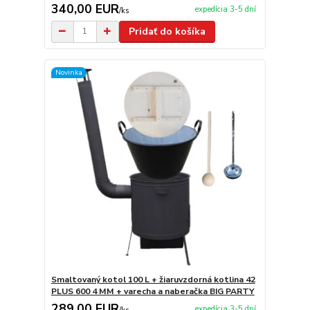
340,00 EUR
expedícia 3-5 dní
/
ks
Pridať do košíka
Novinka
Smaltovaný kotol 100 L + žiaruvzdorná kotlina 42
PLUS 600 4 MM + varecha a naberačka BIG PARTY
289,00 EUR
expedícia 3-5 dní