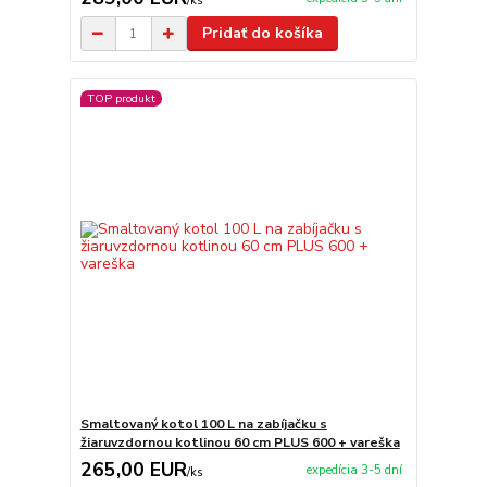
/
ks
Pridať do košíka
TOP produkt
Smaltovaný kotol 100 L na zabíjačku s
žiaruvzdornou kotlinou 60 cm PLUS 600 + vareška
265,00 EUR
expedícia 3-5 dní
/
ks