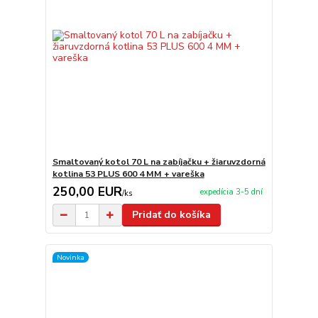
Smaltovaný kotol 70 L na zabíjačku + žiaruvzdorná
kotlina 53 PLUS 600 4 MM + vareška
250,00 EUR
expedícia 3-5 dní
/
ks
Pridať do košíka
Novinka