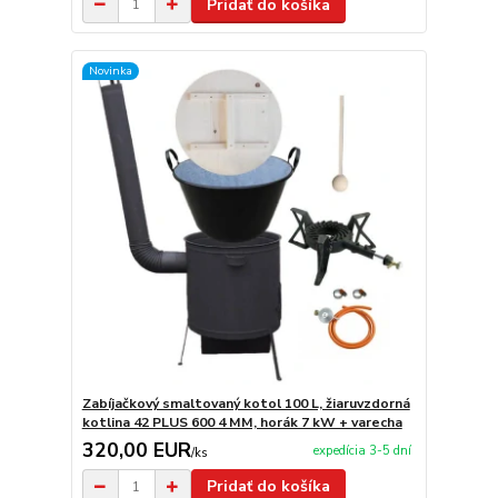
Pridať do košíka
Novinka
Zabíjačkový smaltovaný kotol 100 L, žiaruvzdorná
kotlina 42 PLUS 600 4 MM, horák 7 kW + varecha
320,00 EUR
expedícia 3-5 dní
/
ks
Pridať do košíka