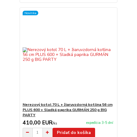
Novinka
Nerezový kotol 70 L + žiaruvzdorná kotlina 56 cm
PLUS 600 + Sladká paprika GURMÁN 250 g BIG
PARTY
410,00 EUR
expedícia 3-5 dní
/
ks
Pridať do košíka