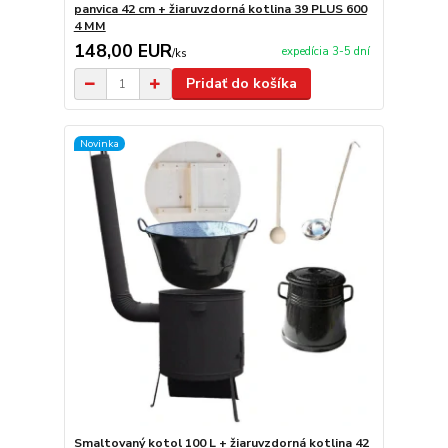
panvica 42 cm + žiaruvzdorná kotlina 39 PLUS 600
4 MM
148,00 EUR
expedícia 3-5 dní
/
ks
Pridať do košíka
Novinka
Smaltovaný kotol 100 L + žiaruvzdorná kotlina 42