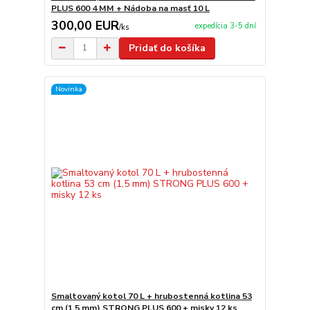
PLUS 600 4 MM + Nádoba na masť 10 L
300,00 EUR
expedícia 3-5 dní
/
ks
Pridať do košíka
Novinka
Smaltovaný kotol 70 L + hrubostenná kotlina 53
cm (1,5 mm) STRONG PLUS 600 + misky 12 ks