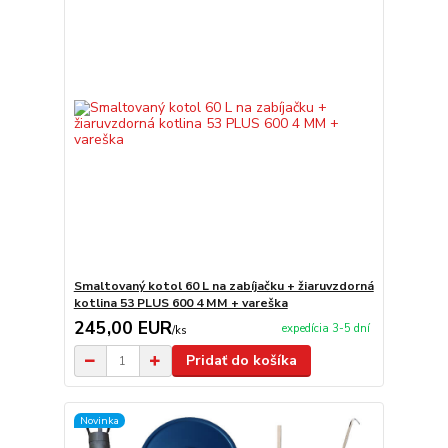
Smaltovaný kotol 60 L na zabíjačku + žiaruvzdorná
kotlina 53 PLUS 600 4 MM + vareška
245,00 EUR
expedícia 3-5 dní
/
ks
Pridať do košíka
Novinka