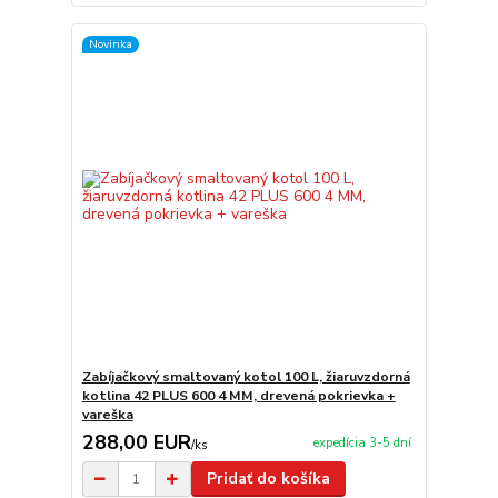
Novinka
Zabíjačkový smaltovaný kotol 100 L, žiaruvzdorná
kotlina 42 PLUS 600 4 MM, drevená pokrievka +
vareška
288,00 EUR
expedícia 3-5 dní
/
ks
Pridať do košíka