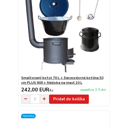
Smaltovaný kotol 70 L + žiaruvzdorná kotlina 53
cm PLUS 600 + Nádoba na masť 10 L
242,00 EUR
expedícia 3-5 dní
/
ks
Pridať do košíka
Novinka