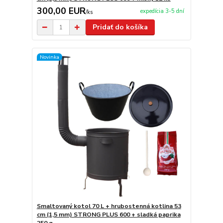
300,00 EUR
expedícia 3-5 dní
/
ks
Pridať do košíka
Novinka
Smaltovaný kotol 70 L + hrubostenná kotlina 53
cm (1,5 mm) STRONG PLUS 600 + sladká paprika
250 g