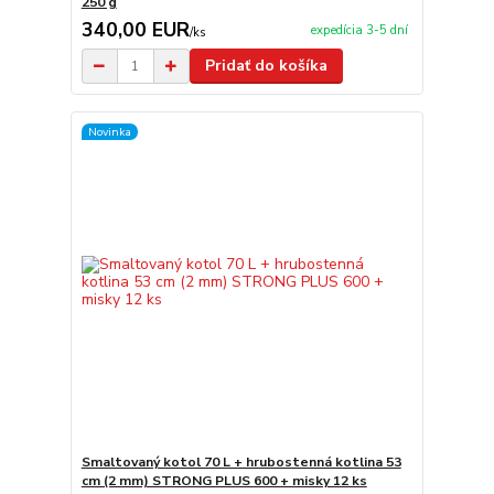
250 g
340,00 EUR
expedícia 3-5 dní
/
ks
Pridať do košíka
Novinka
Smaltovaný kotol 70 L + hrubostenná kotlina 53
cm (2 mm) STRONG PLUS 600 + misky 12 ks