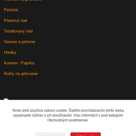
Pečenie
Plastový riad
Smaltovaný riad
Varenie a pečenie
Horáky
Korenie - Paprika
Rošty na grilovanie
+421 902 212 007
od 8:00 - do 16:00 hod
Tento web používa súbory cookie. Ďalším prechádzaním tohto webu
vyjadrujete súhlas s ich používaním. Viac informácií v pod kategórií
info@kotlik.sk
Obchodných podmienok.