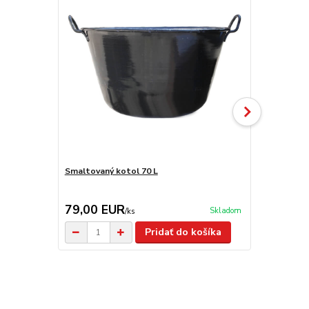
Smaltovaný kotol 70 L
Horák 7 kW 
príslušenst
79,00 EUR
65,00 E
Skladom
/
ks
Pridať do košíka