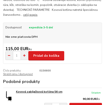
farbou, odolnou do 600 °C. Kotlina obsahuje kotlinu, komín (Dymovod):
rúra, kĺb, strieška na komín, popolník, otváracie dvierka (+ záklopka na
dvierka). TECHNICKÉ PARAMETRE Kovová kotlina natretá špeciálnou
žiaruvzdorno...
celý popis
Dostupnosť
expedícia 3-5 dní
Nie sme platcovia DPH
115,00 EUR
/
ks
Pridať do košíka
Číslo produktu:
0156600
Strážiť cenu / dostupnosť
Podobné produkty
Kovová zabíjačková kotlina 56 cm
Skladom
90,00 EUR
/
ks