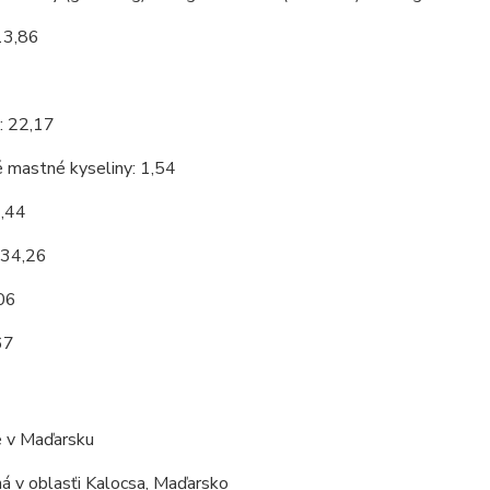
13,86
7
: 22,17
 mastné kyseliny: 1,54
9,44
 34,26
,06
67
 v Maďarsku
á v oblasťi Kalocsa, Maďarsko