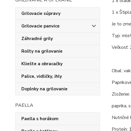
GRILOVANIE A OPEKANIE
1 x Sladk
1 x Štipl
Grilovacie súpravy
Je to zme
Grilovacie panvice
Typ: mlet
Záhradné grily
Veľkosť: 
Rošty na grilovanie
Kliešte a obracačky
Obal: va
Palice, vidličky, ihly
Paprikové
Doplnky na grilovanie
Zloženie:
PAELLA
paprika, 
Nutričné 
Paella s horákom
Proteín: 