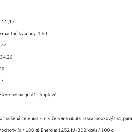
7
: 22,17
 mastné kyseliny: 1,54
9,44
 34,26
,06
67
 korenie na guláš - štipľavé
soľ, sušená zelenina - mix, červená cibuľa, rasca, bobkový list, par
hodnoty (g / 100 g) Energia: 1252 kJ (302 kcal) / 100 g