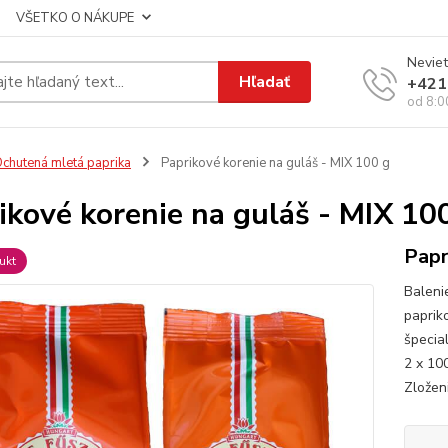
VŠETKO O NÁKUPE
Neviet
Hľadať
+421
od 8:0
chutená mletá paprika
Paprikové korenie na guláš - MIX 100 g
ikové korenie na guláš - MIX 10
Papr
ukt
Baleni
papriko
špecia
2 x 10
Zloženi