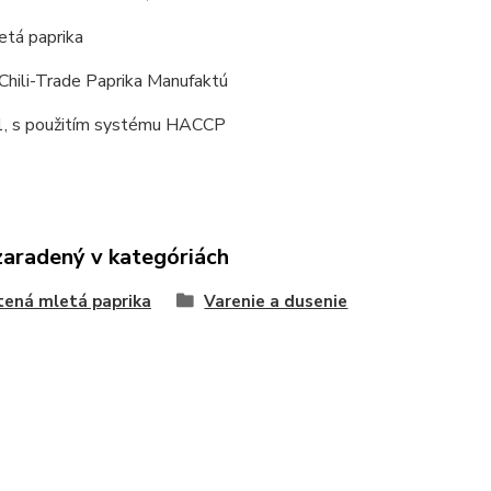
tá paprika
Chili-Trade Paprika Manufaktú
, s použitím systému HACCP
zaradený v kategóriách
ená mletá paprika
Varenie a dusenie