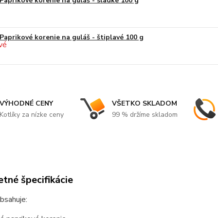
Paprikové korenie na guláš - sladké 100 g
Paprikové korenie na guláš - štiplavé 100 g
VÝHODNÉ CENY
VŠETKO SKLADOM
Kotlíky za nízke ceny
99 % držíme skladom
tné špecifikácie
bsahuje: