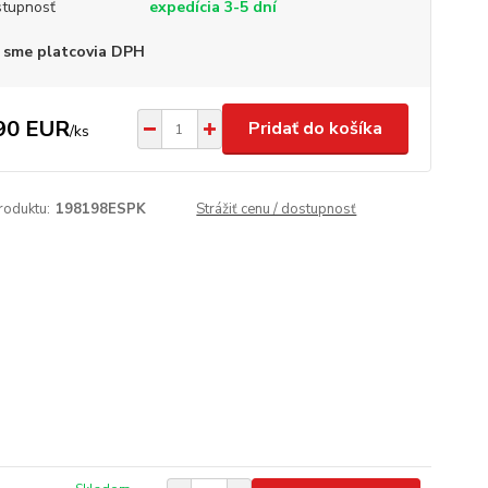
tupnosť
expedícia 3-5 dní
 sme platcovia DPH
90 EUR
Pridať do košíka
/
ks
roduktu:
198198ESPK
Strážiť cenu / dostupnosť