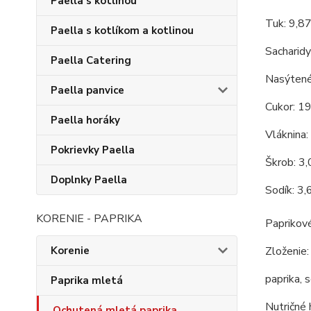
Paella s kotlinou
Tuk: 9,8
Paella s kotlíkom a kotlinou
Sacharidy
Paella Catering
Nasýtené
Paella panvice
Cukor: 1
Paella horáky
Vláknina:
Pokrievky Paella
Škrob: 3
Doplnky Paella
Sodík: 3,
KORENIE - PAPRIKA
Paprikové
Zloženie:
Korenie
paprika, 
Paprika mletá
Nutričné 
Ochutená mletá paprika