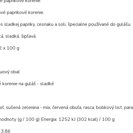
é paprikové korenie.
avé paprikové korenie.
s sladkej papriky, cesnaku a soli, špecialne používané do gulášu.
á, sladká, šipľavá.
2 x 100 g
kuový obal
 korenie na guláš - sladké
soľ, sušená zelenina - mix, červená cibuľa, rasca, bobkový list, par
hodnoty (g / 100 g) Energia: 1252 kJ (302 kcal) / 100 g
13,86