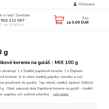
Prihlásenie
e si rady? Zavolajte.
0
ks
 902 212 007
za
0,00 EUR
0 - do 16:00 hod
0 g
ikové korenie na guláš - MIX 100 g
e obsahuje: 1 x Sladké paprikové korenie. 1 x Štiplavé
vé korenie. Je to zmes sladkej papriky, cesnaku a soli,
lne používané do gulášu. Typ: mletá, sladká, šipľavá. Veľkosť:
0 g Obal: vakuový obal Paprikové korenie na guláš - sladké
e: paprika, soľ, sušená zelenina ...
celý popis