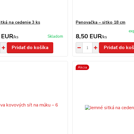
itká na cedenie 3 ks
Penovačka – sitko 18 cm
ex
 EUR
8,50 EUR
Skladom
/
ks
/
ks
Pridať do košíka
Pridať do koš
Akcia