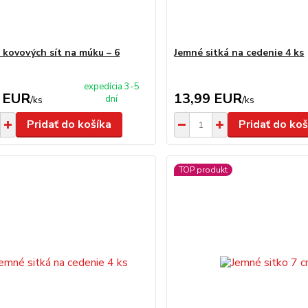
 kovových sít na múku – 6
Jemné sitká na cedenie 4 ks
expedícia 3-5
 EUR
13,99 EUR
dní
/
ks
/
ks
Pridať do košíka
Pridať do koš
TOP produkt