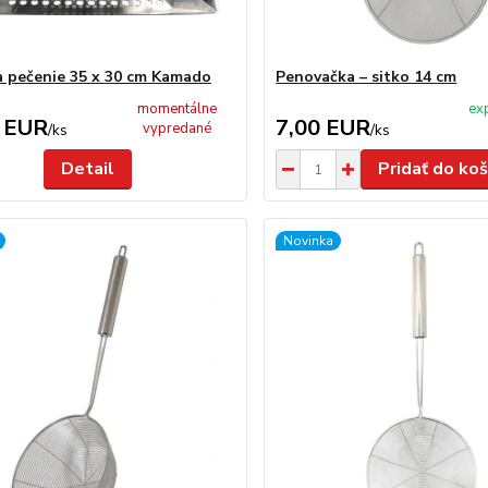
a pečenie 35 x 30 cm Kamado
Penovačka – sitko 14 cm
momentálne
ex
 EUR
7,00 EUR
vypredané
/
ks
/
ks
Detail
Pridať do koš
Novinka