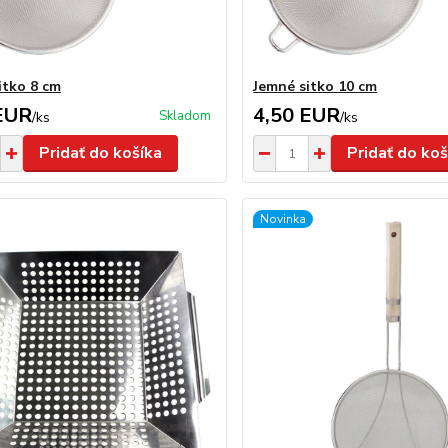
itko 8 cm
Jemné sitko 10 cm
EUR
4,50 EUR
Skladom
/
ks
/
ks
Pridať do košíka
Pridať do koš
Novinka