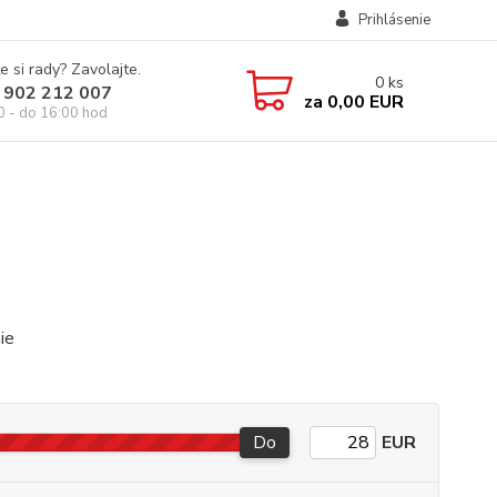
Prihlásenie
e si rady? Zavolajte.
0
ks
 902 212 007
za
0,00 EUR
0 - do 16:00 hod
nie
Do
EUR