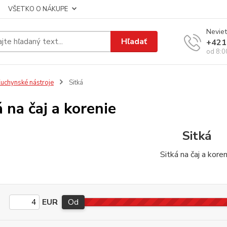
VŠETKO O NÁKUPE
Neviet
Hľadať
+421
od 8:0
uchynské nástroje
Sitká
á na čaj a korenie
Sitká
Sitká na čaj a kore
EUR
Od