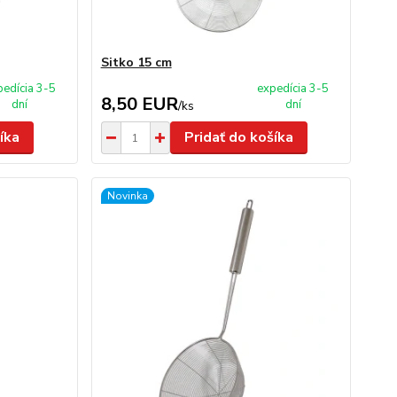
Sitko 15 cm
pedícia 3-5
expedícia 3-5
8,50 EUR
dní
dní
/
ks
íka
Pridať do košíka
Novinka