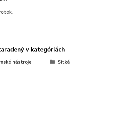
robok.
zaradený v kategóriách
nské nástroje
Sitká