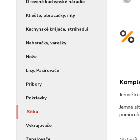
Drevené kuchynské náradie
Kliešte, obracačky, ihly
Kuchynské krájače, strúhadlá
Naberačky, varešky
Nože
Lisy, Pasírovače
Komple
Príbory
Jemné kov
Pokrievky
Jemné sit
Sitká
pomocník 
Vykrajovače
Materiál:
Zapalovače