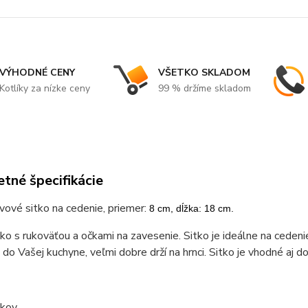
VÝHODNÉ CENY
VŠETKO SKLADOM
Kotlíky za nízke ceny
99 % držíme skladom
tné špecifikácie
ové sitko na cedenie, priemer:
8 cm, dĺžka: 18 cm.
ko s rukoväťou a očkami na zavesenie. Sitko je ideálne na cedenie č
do Vašej kuchyne, veľmi dobre drží na hrnci. Sitko je vhodné aj d
 kov