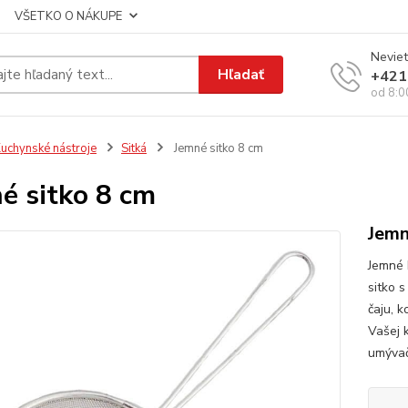
VŠETKO O NÁKUPE
Neviet
Hľadať
+421
od 8:0
uchynské nástroje
Sitká
Jemné sitko 8 cm
é sitko 8 cm
Jemn
Jemné 
sitko 
čaju, k
Vašej k
umývač