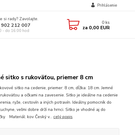
Prihlásenie
e si rady? Zavolajte.
0
ks
 902 212 007
za
0,00 EUR
0 - do 16:00 hod
é sitko s rukoväťou, priemer 8 cm
kovové sitko na cedenie, priemer: 8 cm, dĺžka: 18 cm. Jemné
s rukoväťou a očkami na zavesenie. Sitko je ideálne na cedenie
orenia, ryže, cestovín a iných potravín. Ideálny pomocník do
uchyne, veľmi dobre drží na hrnci. Sitko je vhodné aj do
ky. Materiál: kov Český v...
celý popis