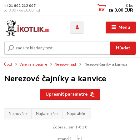
0
ks
+421 902 212 007
za
0,00 EUR
od 8:00 - do 16:00 hod
Menu
Hľadať
Úvod
Varenie a pečenie
Nerezový riad
Nerezové čajníky a kanvice
Nerezové čajníky a kanvice
Upresniť parametre
Najnovšie
Najlacnejšie
Najdrahšie
Zobrazujem 1-6 z 6
strana
z 1