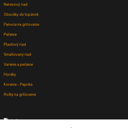
Nerezový riad
Obuváky do topánok
Panvice na grilovanie
Pečenie
Plastový riad
Smaltovaný riad
Varenie a pečenie
Horáky
Korenie - Paprika
Rošty na grilovanie
+421 902 212 007
od 8:00 - do 16:00 hod