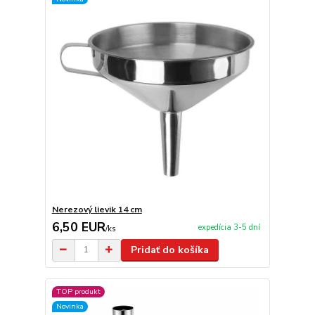
Nerezový lievik 14 cm
6,50 EUR
expedícia 3-5 dní
/
ks
Pridať do košíka
TOP produkt
Novinka