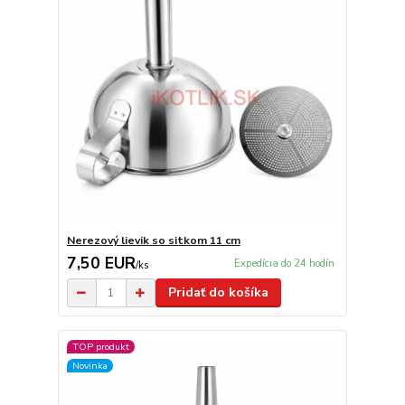
Nerezový lievik so sitkom 11 cm
7,50 EUR
Expedícia do 24 hodín
/
ks
Pridať do košíka
TOP produkt
Novinka