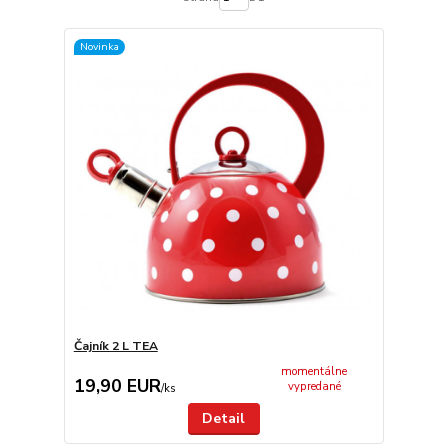
Novinka
Čajník 2 L TEA
momentálne
19,90 EUR
vypredané
/
ks
Detail