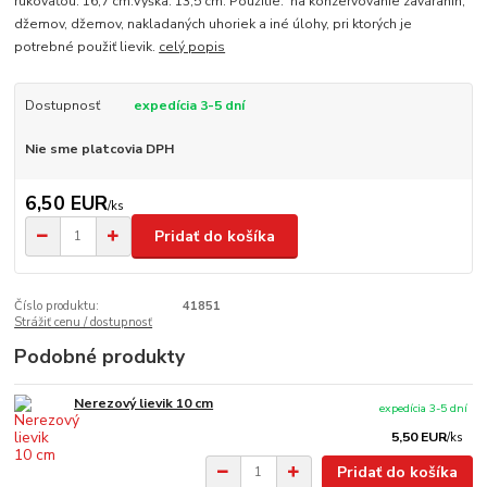
rukoväťou: 16,7 cm.Výška: 13,5 cm. Použitie: na konzervovanie zaváranín,
džemov, džemov, nakladaných uhoriek a iné úlohy, pri ktorých je
potrebné použiť lievik.
celý popis
Dostupnosť
expedícia 3-5 dní
Nie sme platcovia DPH
6,50 EUR
/
ks
Pridať do košíka
Číslo produktu:
41851
Strážiť cenu / dostupnosť
Podobné produkty
Nerezový lievik 10 cm
expedícia 3-5 dní
5,50 EUR
/
ks
Pridať do košíka