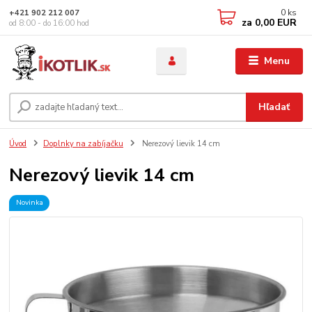
0
ks
+421 902 212 007
za
0,00 EUR
od 8:00 - do 16:00 hod
Menu
Hľadať
Úvod
Doplnky na zabíjačku
Nerezový lievik 14 cm
Nerezový lievik 14 cm
Novinka