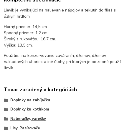
Lievik je vynikajúci na nalievanie nápojov a tekutín do fliaš s
úzkym hrdlom
Horný priemer: 14,5 cm.
Spodný priemer: 1,2 cm.
Široký s rukoväťou: 16,7 cm.
Výška: 13,5 cm.
Použitie: na konzervovanie zaváranín, džemov, džemov,
nakladaných uhoriek a iné úlohy, pri ktorých je potrebné použiť
lievik.
Tovar zaradený v kategóriách
Doplnky na zabíjačku
Doplnky ku kotlíkom
Naberačky, varešky
Lisy, Pasírovače