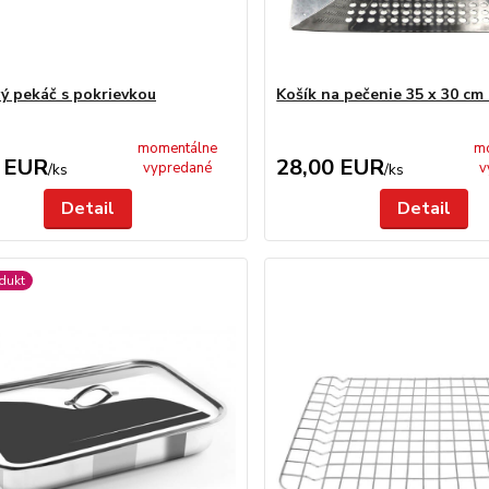
ý pekáč s pokrievkou
Košík na pečenie 35 x 30 c
momentálne
m
 EUR
28,00 EUR
vypredané
v
/
ks
/
ks
Detail
Detail
dukt