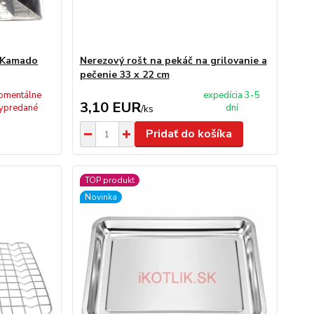
m Kamado
Nerezový rošt na pekáč na grilovanie a
pečenie 33 x 22 cm
omentálne
expedícia 3-5
3,10 EUR
ypredané
dní
/
ks
Pridať do košíka
TOP produkt
Novinka