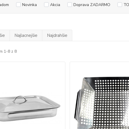
adom
Novinka
Akcia
Doprava ZADARMO
TO
šie
Najlacnejšie
Najdrahšie
m 1-8 z 8