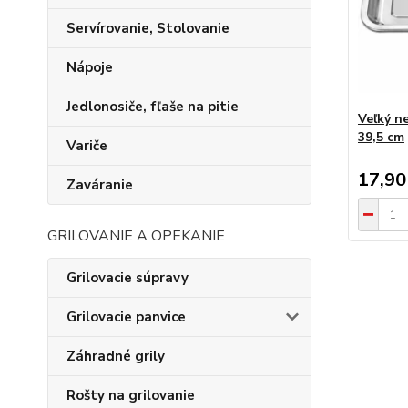
Servírovanie, Stolovanie
Nápoje
Jedlonosiče, fľaše na pitie
Veľký n
39,5 cm
Variče
17,90
Zaváranie
GRILOVANIE A OPEKANIE
Grilovacie súpravy
Grilovacie panvice
Záhradné grily
Rošty na grilovanie