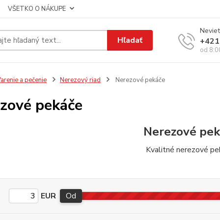
VŠETKO O NÁKUPE
Neviet
Hľadať
+421
od 8:0
arenie a pečenie
Nerezový riad
Nerezové pekáče
zové pekáče
Nerezové pek
Kvalitné nerezové pe
EUR
Od