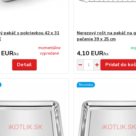
ý pekáč s pokrievkou 42 x 31
Nerezový rošt na pekáč na g
X
pečenie 39 x 25 cm
momentálne
ex
 EUR
4,10 EUR
vypredané
/
ks
/
ks
Detail
Pridať do koš
Novinka