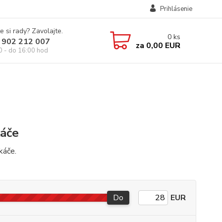
Prihlásenie
e si rady? Zavolajte.
0
ks
 902 212 007
za
0,00 EUR
0 - do 16:00 hod
áče
káče.
Do
EUR