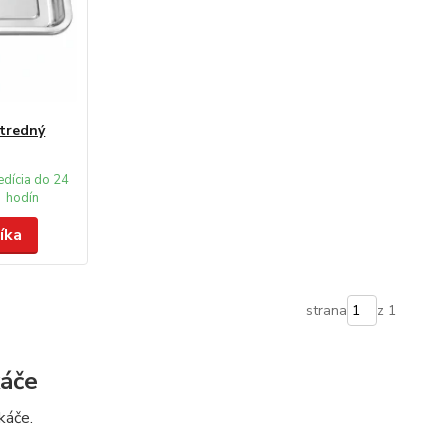
stredný
edícia do 24
hodín
íka
strana
z 1
áče
káče.