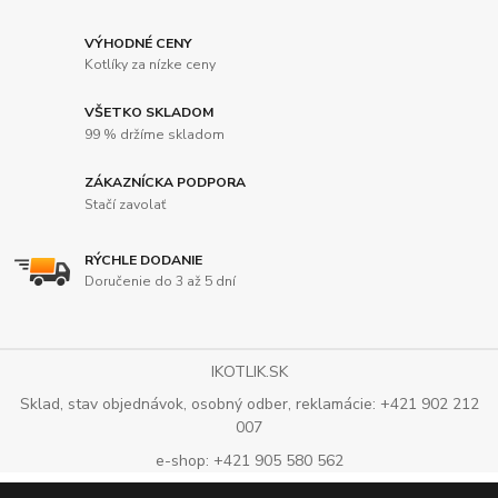
VÝHODNÉ CENY
Kotlíky za nízke ceny
VŠETKO SKLADOM
99 % držíme skladom
ZÁKAZNÍCKA PODPORA
Stačí zavolať
RÝCHLE DODANIE
Doručenie do 3 až 5 dní
IKOTLIK.SK
Sklad, stav objednávok, osobný odber, reklamácie: +421 902 212
007
e-shop: +421 905 580 562