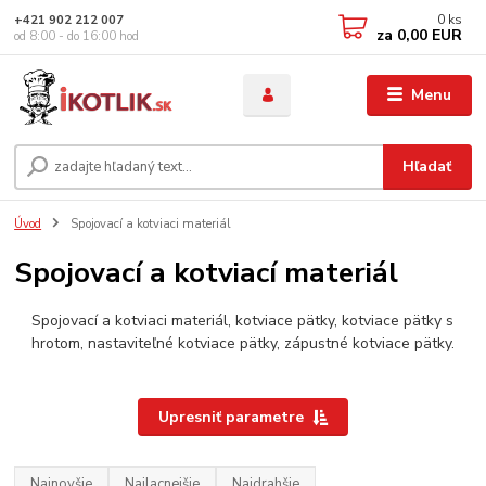
0
ks
+421 902 212 007
za
0,00 EUR
od 8:00 - do 16:00 hod
Menu
Hľadať
Úvod
Spojovací a kotviaci materiál
Spojovací a kotviací materiál
Spojovací a kotviaci materiál, kotviace pätky, kotviace pätky s
hrotom, nastaviteľné kotviace pätky, zápustné kotviace pätky.
Upresniť parametre
Najnovšie
Najlacnejšie
Najdrahšie