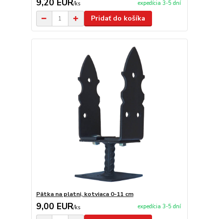
9,20 EUR
expedícia 3-5 dní
/
ks
Pridať do košíka
Pätka na platni, kotviaca 0-11 cm
9,00 EUR
expedícia 3-5 dní
/
ks