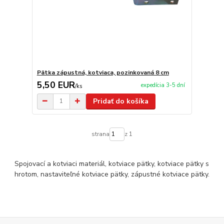
Pätka zápustná, kotviaca, pozinkovaná 8 cm
5,50 EUR
expedícia 3-5 dní
/
ks
Pridať do košíka
strana
z 1
Spojovací a kotviaci materiál, kotviace pätky, kotviace pätky s
hrotom, nastaviteľné kotviace pätky, zápustné kotviace pätky.