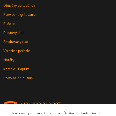
Obuváky do topánok
Panvice na grilovanie
Pečenie
Plastový riad
Smaltovaný riad
Varenie a pečenie
Horáky
Korenie - Paprika
Rošty na grilovanie
+421 902 212 007
od 8:00 - do 16:00 hod
Tento web používa súbory cookie. Ďalším prechádzaním tohto