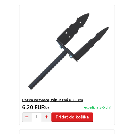
Pätka kotviaca, zápustná 0-11 cm
6,20 EUR
expedícia 3-5 dní
/
ks
Pridať do košíka