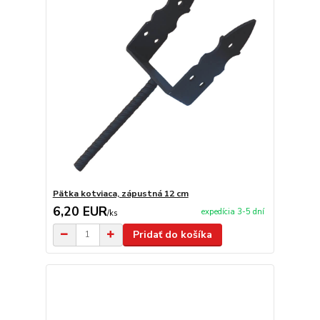
Pätka kotviaca, zápustná 12 cm
6,20 EUR
expedícia 3-5 dní
/
ks
Pridať do košíka