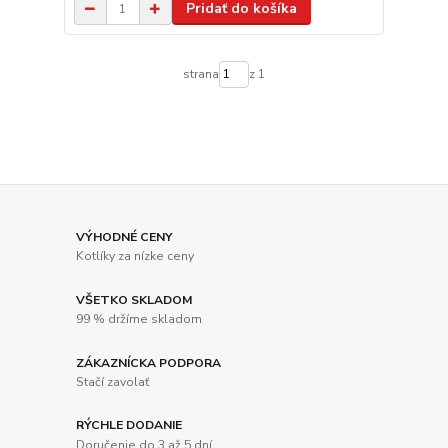
Pridať do košíka
strana
z 1
VÝHODNÉ CENY
Kotlíky za nízke ceny
VŠETKO SKLADOM
99 % držíme skladom
ZÁKAZNÍCKA PODPORA
Stačí zavolať
RÝCHLE DODANIE
Doručenie do 3 až 5 dní