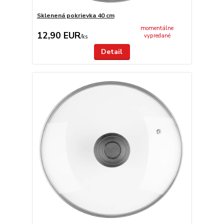
Sklenená pokrievka 40 cm
momentálne
12,90 EUR
vypredané
/
ks
Detail