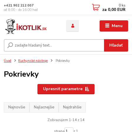
0
ks
+421 902 212 007
za
0,00 EUR
od 8:00 - do 16:00 hod
Menu
Hľadať
Úvod
Kuchynské nástroje
Pokrievky
Pokrievky
Upresniť parametre
Najnovšie
Najlacnejšie
Najdrahšie
Zobrazujem 1-14 z 14
strana
z 1