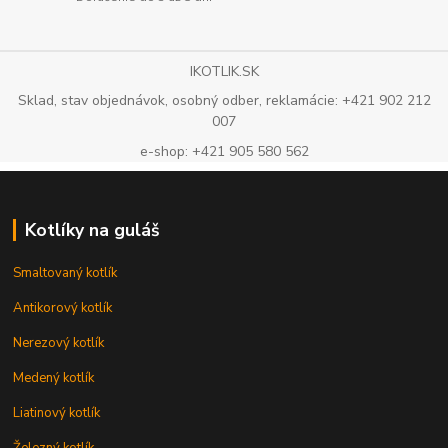
IKOTLIK.SK
Sklad, stav objednávok, osobný odber, reklamácie: +421 902 212
007
e-shop: +421 905 580 562
Kotlíky na guláš
Smaltovaný kotlík
Antikorový kotlík
Nerezový kotlík
Medený kotlík
Liatinový kotlík
Železný kotlík