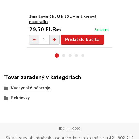
Smaltovaný kotlík 16 L + antikórová
Antikorový k
naberačka
antikorová 
29,50 EUR
57,00 E
Skladom
/
ks
Pridať do košíka
Tovar zaradený v kategóriách
Kuchynské nástroje
Pokrievky
IKOTLIK.SK
Sklad, stav objednávok, osobný odber, reklamácie: +421 902 212