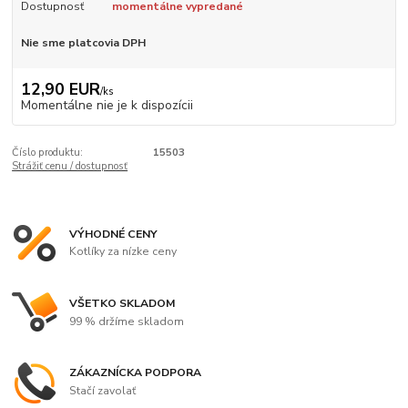
Dostupnosť
momentálne vypredané
Nie sme platcovia DPH
12,90 EUR
/
ks
Momentálne nie je k dispozícii
Číslo produktu:
15503
Strážiť cenu / dostupnosť
VÝHODNÉ CENY
Kotlíky za nízke ceny
VŠETKO SKLADOM
99 % držíme skladom
ZÁKAZNÍCKA PODPORA
Stačí zavolať