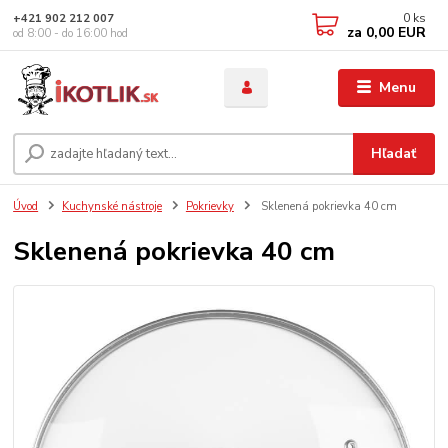
0
ks
+421 902 212 007
za
0,00 EUR
od 8:00 - do 16:00 hod
Menu
Hľadať
Úvod
Kuchynské nástroje
Pokrievky
Sklenená pokrievka 40 cm
Sklenená pokrievka 40 cm