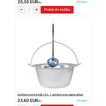
20,30 EUR
Skladom
/
ks
Pridať do košíka
Antikorový kotlík 14 L + antikórová naberačka
23,60 EUR
Skladom
/
ks