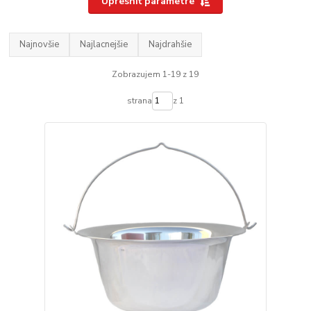
Upresniť parametre
Najnovšie
Najlacnejšie
Najdrahšie
Zobrazujem 1-19 z 19
strana
z 1