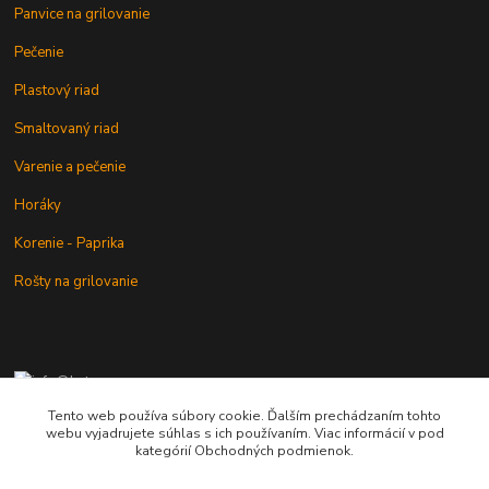
Panvice na grilovanie
Pečenie
Plastový riad
Smaltovaný riad
Varenie a pečenie
Horáky
Korenie - Paprika
Rošty na grilovanie
+421 902 212 007
od 8:00 - do 16:00 hod
Tento web používa súbory cookie. Ďalším prechádzaním tohto
webu vyjadrujete súhlas s ich používaním. Viac informácií v pod
info@kotlik.sk
kategórií Obchodných podmienok.