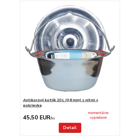
Antikorový kotlík 20 L (0,8 mm) s nitmi +
pokrievka
momentálne
45,50 EUR
vypredané
/
ks
Detail