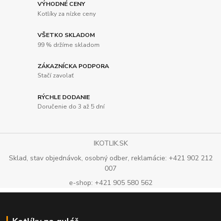
VÝHODNÉ CENY
Kotlíky za nízke ceny
VŠETKO SKLADOM
99 % držíme skladom
ZÁKAZNÍCKA PODPORA
Stačí zavolať
RÝCHLE DODANIE
Doručenie do 3 až 5 dní
IKOTLIK.SK
Sklad, stav objednávok, osobný odber, reklamácie: +421 902 212
007
e-shop: +421 905 580 562