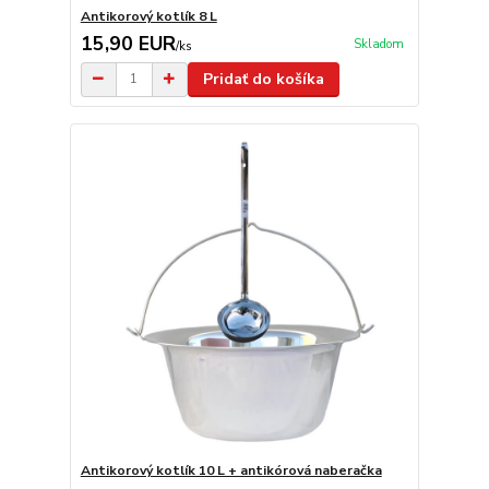
Antikorový kotlík 8 L
15,90 EUR
Skladom
/
ks
Pridať do košíka
Antikorový kotlík 10 L + antikórová naberačka