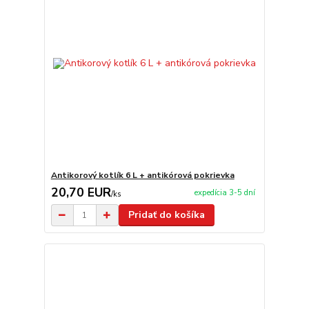
Antikorový kotlík 6 L + antikórová pokrievka
20,70 EUR
expedícia 3-5 dní
/
ks
Pridať do košíka