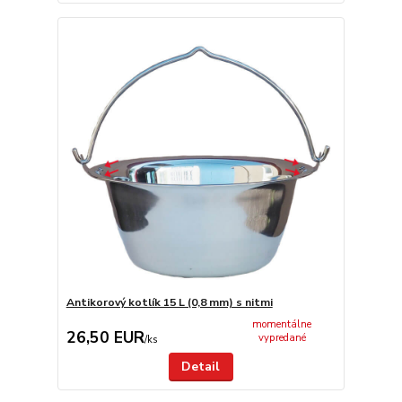
Antikorový kotlík 15 L (0,8 mm) s nitmi
momentálne
26,50 EUR
vypredané
/
ks
Detail