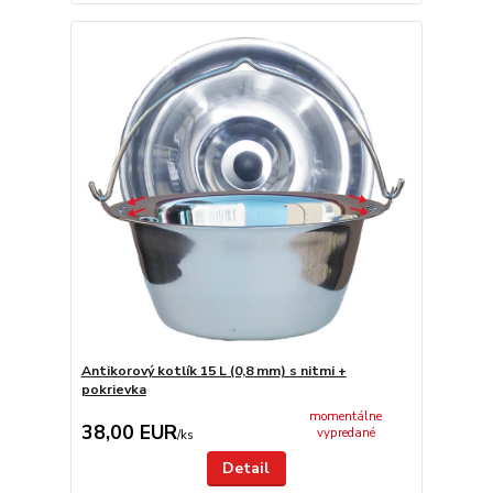
Antikorový kotlík 15 L (0,8 mm) s nitmi +
pokrievka
momentálne
38,00 EUR
vypredané
/
ks
Detail