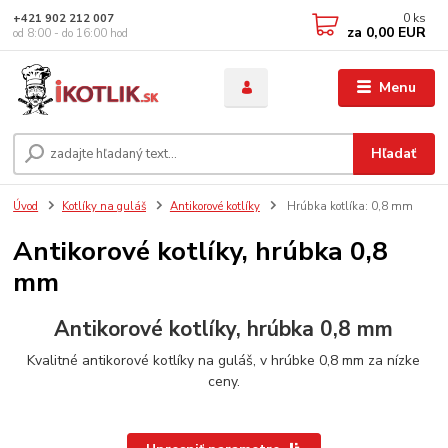
0
ks
+421 902 212 007
za
0,00 EUR
od 8:00 - do 16:00 hod
Menu
Hľadať
Úvod
Kotlíky na guláš
Antikorové kotlíky
Hrúbka kotlíka: 0,8 mm
Antikorové kotlíky, hrúbka 0,8
mm
Antikorové kotlíky, hrúbka 0,8 mm
Kvalitné antikorové kotlíky na guláš, v hrúbke 0,8 mm za nízke
ceny.