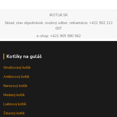
IKOTLIK.SK
Sklad, stav objednávok, osobný odber, reklamácie: +421 902 212
007
e-shop: +421 905 580 562
Kotlíky na guláš
Smaltovaný kotlík
Antikorový kotlík
Nerezový kotlík
Medený kotlík
Liatinový kotlík
Železný kotlík