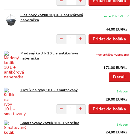
Pridať do košíka
Liatinový kotlík 10,8 L + antikórová
expedícia 1-3 dní
naberačka
44,00 EUR
/
ks
Pridať do košíka
Medený kotlík 10 L + antikórová
momentálne vypredané
naberačka
171,00 EUR
/
ks
Detail
Kotlík na ryby 10 L - smaltovaný
Skladom
29,00 EUR
/
ks
Pridať do košíka
Smaltovaný kotlík 10 L + vareška
Skladom
24,90 EUR
/
ks