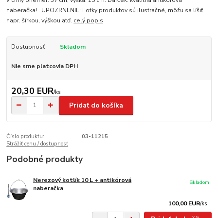
vrchný priemer: 37 cm, výška: 15 cm. Darček: kvalitná antikórová
naberačka! UPOZRNENIE: Fotky produktov sú ilustračné, môžu sa líšiť
napr. šírkou, výškou atď.
celý popis
Dostupnosť
Skladom
Nie sme platcovia DPH
20,30 EUR
/
ks
Pridať do košíka
Číslo produktu:
03-11215
Strážiť cenu / dostupnosť
Podobné produkty
Nerezový kotlík 10 L + antikórová
Skladom
naberačka
100,00 EUR
/
ks