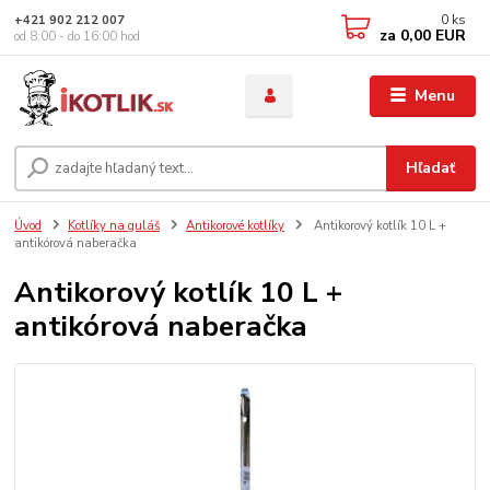
0
ks
+421 902 212 007
za
0,00 EUR
od 8:00 - do 16:00 hod
Menu
Hľadať
Úvod
Kotlíky na guláš
Antikorové kotlíky
Antikorový kotlík 10 L +
antikórová naberačka
Antikorový kotlík 10 L +
antikórová naberačka