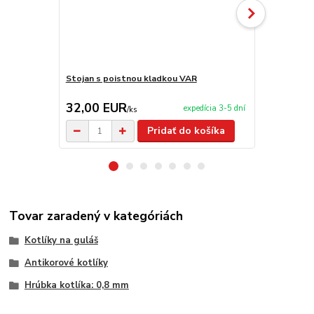
Stojan s poistnou kladkou VAR
Stojan (Troj
32,00 EUR
14,00 E
expedícia 3-5 dní
/
ks
Pridať do košíka
Tovar zaradený v kategóriách
Kotlíky na guláš
Antikorové kotlíky
Hrúbka kotlíka: 0,8 mm