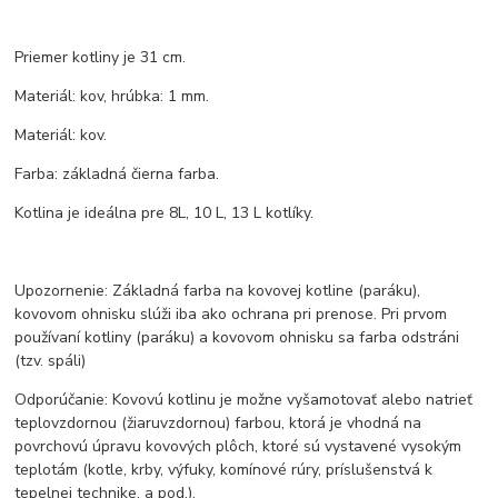
Priemer kotliny je 31 cm.
Materiál: kov, hrúbka: 1 mm.
Materiál: kov.
Farba: základná čierna farba.
Kotlina je ideálna pre 8L, 10 L, 13 L kotlíky.
Upozornenie: Základná farba na kovovej kotline (paráku),
kovovom ohnisku slúži iba ako ochrana pri prenose. Pri prvom
používaní kotliny (paráku) a kovovom ohnisku sa farba odstráni
(tzv. spáli)
Odporúčanie: Kovovú kotlinu je možne vyšamotovať alebo natrieť
teplovzdornou (žiaruvzdornou) farbou, ktorá je vhodná na
povrchovú úpravu kovových plôch, ktoré sú vystavené vysokým
teplotám (kotle, krby, výfuky, komínové rúry, príslušenstvá k
tepelnej technike, a pod.).