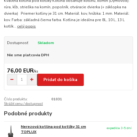
Kvalitná kotlina pod kotlíky Kotlina obsahuje kotlinu, komín (Dymovod):
rúra, kĺb, strieška na komín, popolník, otváracie dvierka (+ záklopka na
dvierka) Priemer kotliny je 31 cm. Materiál: kov, hrúbka: 1 mm. Materiál:
kov. Farba: základná čierna farba. Kotlina je ideálna pre 8L, 10 L, 13 L
kotlík...
celý popis
Dostupnosť
Skladom
Nie sme platcovia DPH
76,00 EUR
/
ks
Pridať do košíka
Číslo produktu:
01031
Strážiť cenu / dostupnosť
Podobné produkty
Nerezová kotlina pod kotlíky 31 cm
expedícia 3-5 dní
TOPLUX