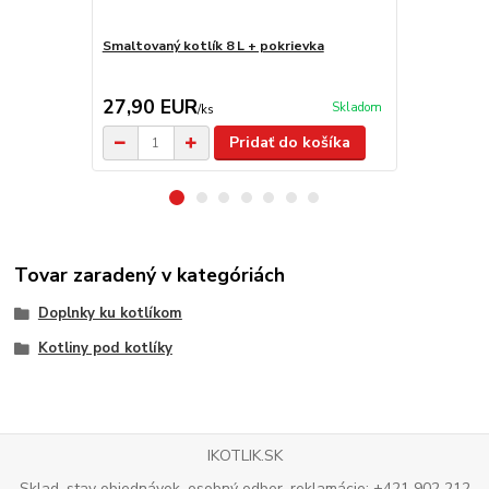
Smaltovaný kotlík 8 L + pokrievka
Smaltovaný k
27,90 EUR
25,50 E
Skladom
/
ks
Pridať do košíka
Tovar zaradený v kategóriách
Doplnky ku kotlíkom
Kotliny pod kotlíky
IKOTLIK.SK
Sklad, stav objednávok, osobný odber, reklamácie: +421 902 212