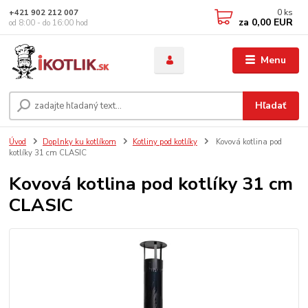
0
ks
+421 902 212 007
za
0,00 EUR
od 8:00 - do 16:00 hod
Menu
Hľadať
Úvod
Doplnky ku kotlíkom
Kotliny pod kotlíky
Kovová kotlina pod
kotlíky 31 cm CLASIC
Kovová kotlina pod kotlíky 31 cm
CLASIC